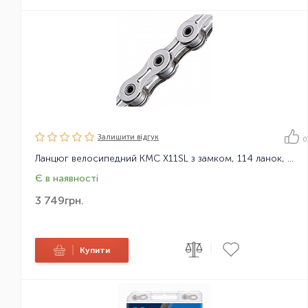
Залишити вiдгук
0
Ланцюг велосипедний KMC X11SL з замком, 114 ланок, 11 зірок
Є в наявності
3 749
грн.
|
|
Купити