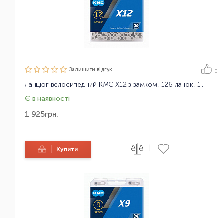
Залишити вiдгук
0
Ланцюг велосипедний KMC X12 з замком, 126 ланок, 12 зірок
Є в наявності
1 925
грн.
|
|
Купити