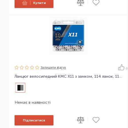
|
|
Купити
Залишити вiдгук
0
Ланцюг велосипедний KMC X11 з замком, 114 ланок, 11 зірок
Немає в наявності
|
Підписатися