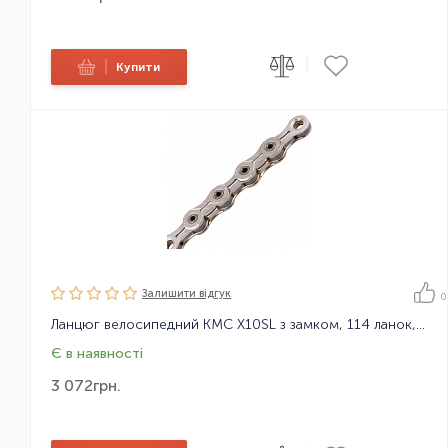
|
|
Купити
Залишити вiдгук
0
Ланцюг велосипедний KMC X10SL з замком, 114 ланок, 10 зірок
Є в наявності
3 072
грн.