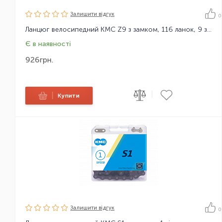
Залишити вiдгук
0
Ланцюг велосипедний KMC Z9 з замком, 116 ланок, 9 зірок
Є в наявності
926
грн.
|
|
Купити
Залишити вiдгук
0