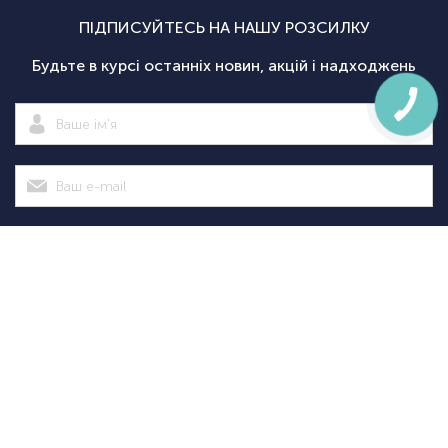
ПІДПИСУЙТЕСЬ НА НАШУ РОЗСИЛКУ
Будьте в курсі останніх новин, акцій і надходжень
Підписатися
|
Спортсаммит
Покупцям
Категорії
Велосипед
Про нас
Доставка і
Велосипеди
екіпіровка
Новини
оплата
Велосипедні
Екіпіруванн
Оптовим
Гарантії
аксесуари
для
Оформити
клієнтам
Повернення
Велосипедні
тріатлону
замовлення
Контакти
Дисконтна
запчастини
Туристичн
програма
Спортивне
споряджен
+38
+38
(098)
(095)
Акції
харчування
Рюкзаки та