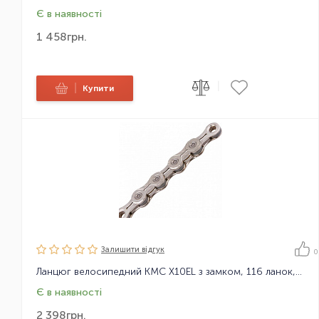
Є в наявності
1 458
грн.
|
|
Купити
Залишити вiдгук
0
Ланцюг велосипедний KMC X10EL з замком, 116 ланок, 10 зірок
Є в наявності
2 398
грн.