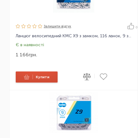
Залишити вiдгук
0
Ланцюг велосипедний KMC X9 з замком, 116 ланок, 9 зірок
Є в наявності
1 166
грн.
|
|
Купити