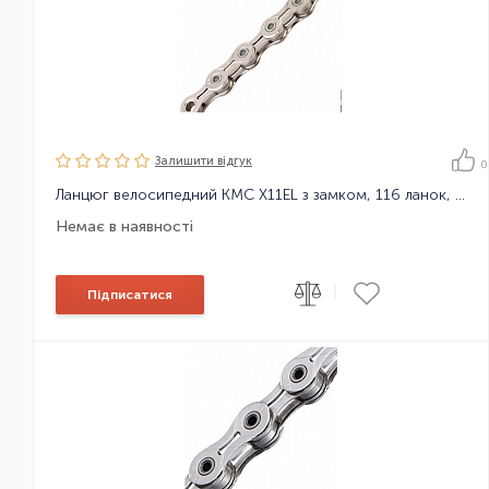
Залишити вiдгук
0
Ланцюг велосипедний KMC X11EL з замком, 116 ланок, 11 зірок
Немає в наявності
|
Підписатися