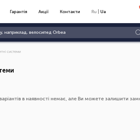
|
Гарантія
Акції
Контакти
Ru
Ua
итні системи
стеми
варіантів в наявності немає, але Ви можете залишити замо