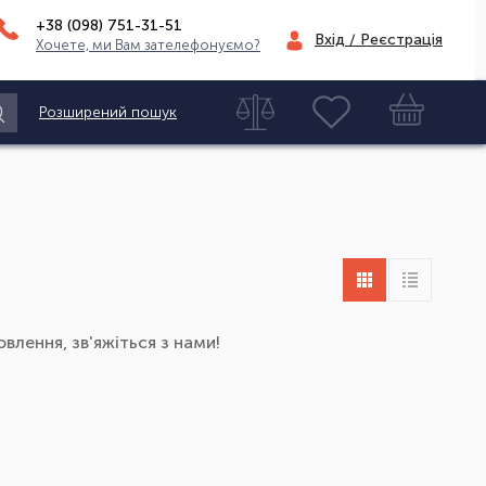
+38 (098)
751-31-51
Вхід / Реєстрація
Хочете, ми Вам зателефонуємо?
Розширений пошук
влення, зв'яжіться з нами!