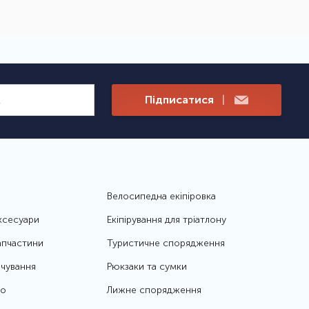
Підписатися
|
Велосипедна екіпіровка
ксесуари
Екіпірування для тріатлону
апчастини
Туристичне спорядження
чування
Рюкзаки та сумки
то
Лижне спорядження