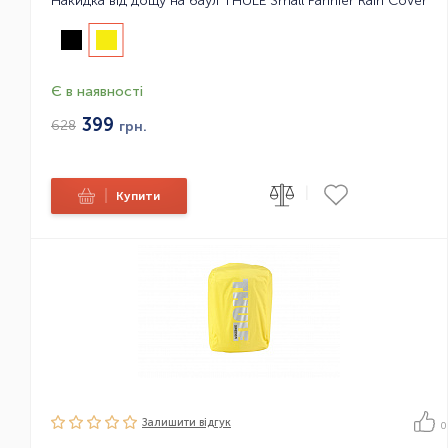
Накидка від дощу на баул THULE Small Pannier Rain Cover
Є в наявності
399
628
грн.
|
|
Купити
Залишити вiдгук
0