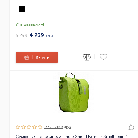
Є в наявності
4 239
5 299
грн.
|
|
Купити
Залишити вiдгук
0
Сумка для велосипеда Thule Shield Pannier Small (pair) 14 L