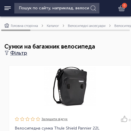
0
Головна сторінка
Каталог
Велосипедні аксесуари
Велосипед
Сумки на багажник велосипеда
Фільтр
Залишити вiдгук
0
Велосипедна сумка Thule Shield Pannier 22L