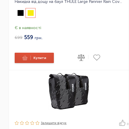
Накидка від дощу на баул THULE Large Pannier Rain Cover
Є в наявності
559
699
грн.
|
|
Купити
Залишити вiдгук
0