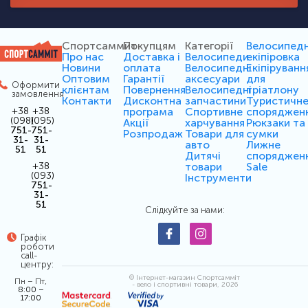
Спортсаммит
Покупцям
Категорії
Велосипед
Про нас
Доставка і
Велосипеди
екіпіровка
Новини
оплата
Велосипедні
Екіпіруванн
Оптовим
Гарантії
аксесуари
для
Оформити
клієнтам
Повернення
Велосипедні
тріатлону
замовлення
Контакти
Дисконтна
запчастини
Туристичн
програма
Спортивне
споряджен
+38
+38
(098)
(095)
Акції
харчування
Рюкзаки та
751-
751-
Розпродаж
Товари для
сумки
31-
31-
авто
Лижне
51
51
Дитячі
споряджен
товари
Sale
+38
(093)
Інструменти
751-
31-
51
Слідкуйте за нами:
Графік
роботи
call-
центру:
© Інтернет-магазин Спортсамміт
Пн – Пт,
- вело і спортивні товари, 2026
8:00 –
17:00