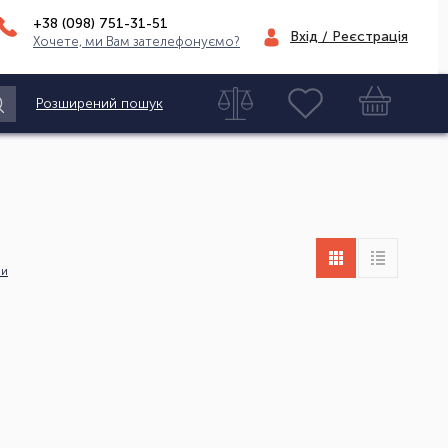
+38 (098)
751-31-51
Вхід / Реєстрація
Хочете, ми Вам зателефонуємо?
Розширений пошук
ни