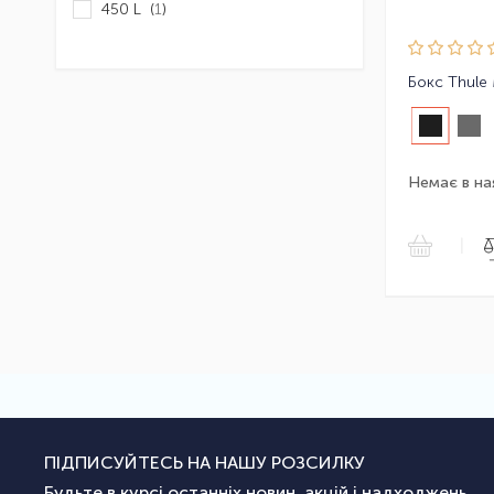
450 L (
1
)
Бокс Thule 
Немає в на
|
ПІДПИСУЙТЕСЬ НА НАШУ РОЗСИЛКУ
Будьте в курсі останніх новин, акцій і надходжень