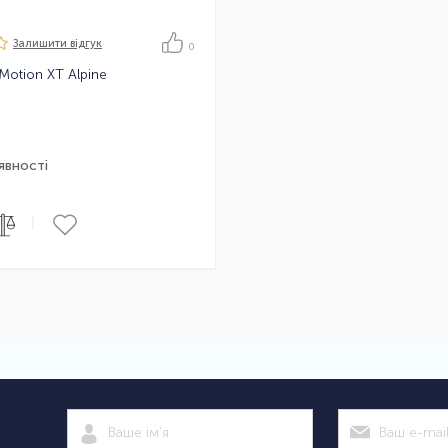
Залишити вiдгук
0
Motion XT Alpine
явності
|