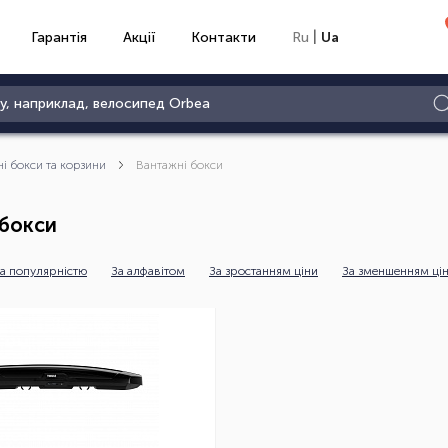
|
Гарантія
Акції
Контакти
Ru
Ua
ні бокси та корзини
Вантажні бокси
 бокси
а популярністю
За алфавітом
За зростанням ціни
За зменшенням ці