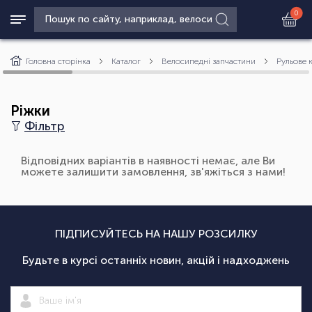
0
Головна сторінка
Каталог
Велосипедні запчастини
Рульове 
Ріжки
Фільтр
Відповідних варіантів в наявності немає, але Ви
можете залишити замовлення, зв'яжіться з нами!
ПІДПИСУЙТЕСЬ НА НАШУ РОЗСИЛКУ
Будьте в курсі останніх новин, акцій і надходжень