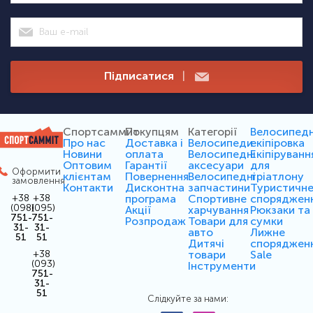
Підписатися
|
Спортсаммит
Покупцям
Категорії
Велосипед
Про нас
Доставка і
Велосипеди
екіпіровка
Новини
оплата
Велосипедні
Екіпіруванн
Оптовим
Гарантії
аксесуари
для
Оформити
клієнтам
Повернення
Велосипедні
тріатлону
замовлення
Контакти
Дисконтна
запчастини
Туристичн
програма
Спортивне
споряджен
+38
+38
(098)
(095)
Акції
харчування
Рюкзаки та
751-
751-
Розпродаж
Товари для
сумки
31-
31-
авто
Лижне
51
51
Дитячі
споряджен
товари
Sale
+38
(093)
Інструменти
751-
31-
51
Слідкуйте за нами: