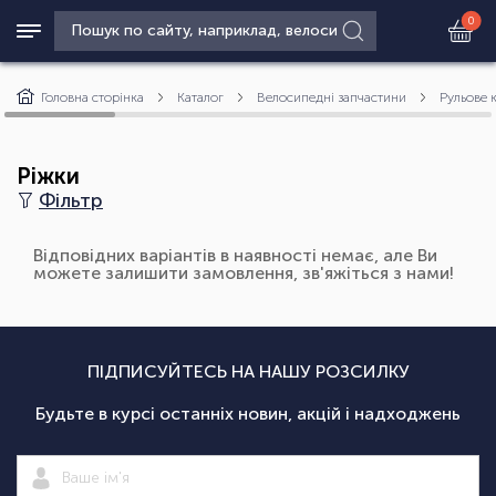
0
Головна сторінка
Каталог
Велосипедні запчастини
Рульове 
Ріжки
Фільтр
Відповідних варіантів в наявності немає, але Ви
можете залишити замовлення, зв'яжіться з нами!
ПІДПИСУЙТЕСЬ НА НАШУ РОЗСИЛКУ
Будьте в курсі останніх новин, акцій і надходжень