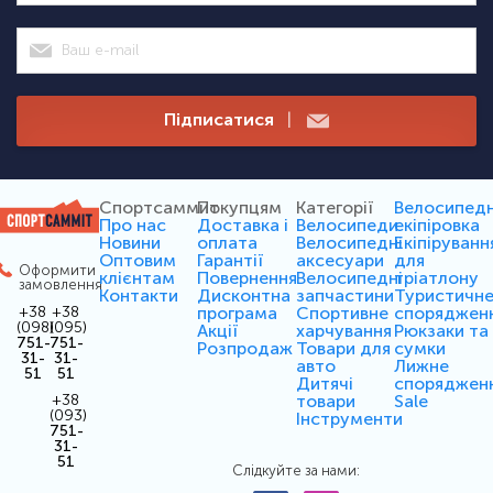
Підписатися
|
Спортсаммит
Покупцям
Категорії
Велосипед
Про нас
Доставка і
Велосипеди
екіпіровка
Новини
оплата
Велосипедні
Екіпіруванн
Оптовим
Гарантії
аксесуари
для
Оформити
клієнтам
Повернення
Велосипедні
тріатлону
замовлення
Контакти
Дисконтна
запчастини
Туристичн
програма
Спортивне
споряджен
+38
+38
(098)
(095)
Акції
харчування
Рюкзаки та
751-
751-
Розпродаж
Товари для
сумки
31-
31-
авто
Лижне
51
51
Дитячі
споряджен
товари
Sale
+38
(093)
Інструменти
751-
31-
51
Слідкуйте за нами: