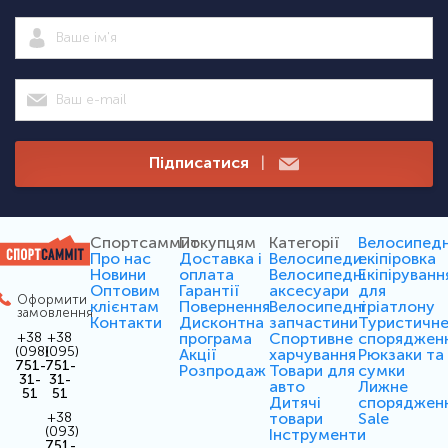
Підписатися
|
Спортсаммит
Покупцям
Категорії
Велосипед
Про нас
Доставка і
Велосипеди
екіпіровка
Новини
оплата
Велосипедні
Екіпіруванн
Оптовим
Гарантії
аксесуари
для
Оформити
клієнтам
Повернення
Велосипедні
тріатлону
замовлення
Контакти
Дисконтна
запчастини
Туристичн
програма
Спортивне
споряджен
+38
+38
(098)
(095)
Акції
харчування
Рюкзаки та
751-
751-
Розпродаж
Товари для
сумки
31-
31-
авто
Лижне
51
51
Дитячі
споряджен
товари
Sale
+38
(093)
Інструменти
751-