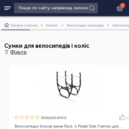
0
Головна сторінка
Каталог
Велосипедні аксесуари
Велосипед
Сумки для велосипедів і коліс
Фільтр
Залишити вiдгук
0
Велосипедні бокові рами Pack 'n Pedal Side Frames для багажника