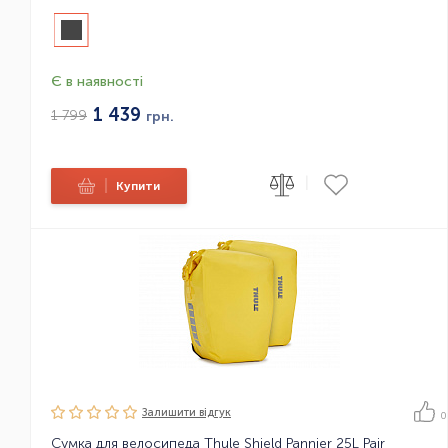
Є в наявності
1 439
1 799
грн.
|
|
Купити
Залишити вiдгук
0
Сумка для велосипеда Thule Shield Pannier 25L Pair