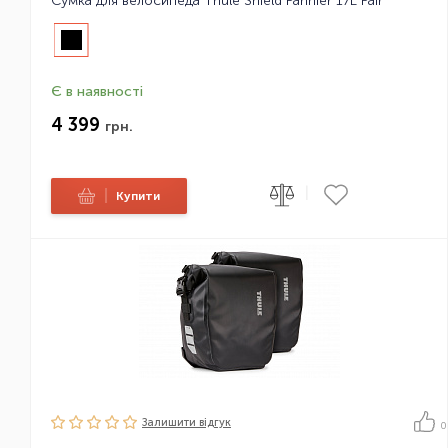
Сумка для велосипеда Thule Shield Pannier 17L Pair
Є в наявності
4 399
грн.
|
|
Купити
Залишити вiдгук
0