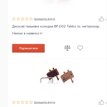
Залишити вiдгук
0
Дискові гальмівні колодки BP-D02 Tektro Io, металокерамічні
Немає в наявності
|
Підписатися
Залишити вiдгук
0