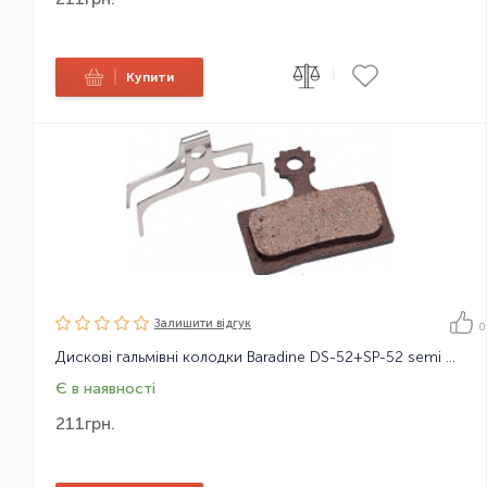
|
|
Купити
Залишити вiдгук
0
Дискові гальмівні колодки Baradine DS-52+SP-52 semi metal, для Shimano XTR 2011/M985
Є в наявності
211
грн.