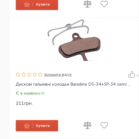
|
|
Купити
Залишити вiдгук
0
Дискові гальмівні колодки Baradine DS-34+SP-34 semi metal, для Avid Code/Code5
Є в наявності
211
грн.
|
|
Купити