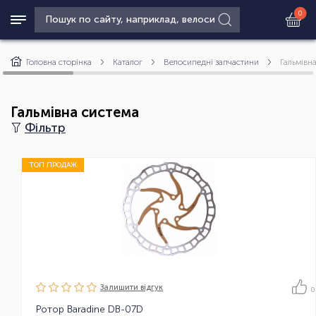
0
Головна сторінка
Каталог
Велосипедні запчастини
Гальмівн
Гальмівна система
Фільтр
ТОП ПРОДАЖ
Залишити вiдгук
0
Ротор Baradine DB-07D