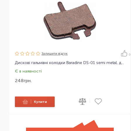
Залишити вiдгук
0
Дискові гальмівні колодки Baradine DS-01 semi metal, для Hayes Hydr, Mech
Є в наявності
248
грн.
|
|
Купити