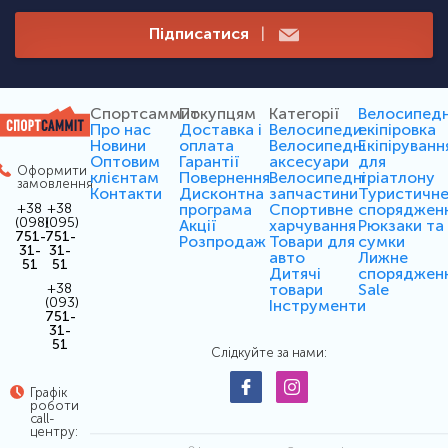
Підписатися
|
Спортсаммит
Покупцям
Категорії
Велосипед
Про нас
Доставка і
Велосипеди
екіпіровка
Новини
оплата
Велосипедні
Екіпіруванн
Оптовим
Гарантії
аксесуари
для
Оформити
клієнтам
Повернення
Велосипедні
тріатлону
замовлення
Контакти
Дисконтна
запчастини
Туристичн
програма
Спортивне
споряджен
+38
+38
(098)
(095)
Акції
харчування
Рюкзаки та
751-
751-
Розпродаж
Товари для
сумки
31-
31-
авто
Лижне
51
51
Дитячі
споряджен
товари
Sale
+38
(093)
Інструменти
751-
31-
51
Слідкуйте за нами:
Графік
роботи
call-
центру: