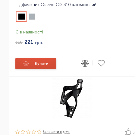
Підфляжник Ostand CD-310 алюмінієвий
Є в наявності
221
316
грн.
|
|
Купити
Залишити вiдгук
0