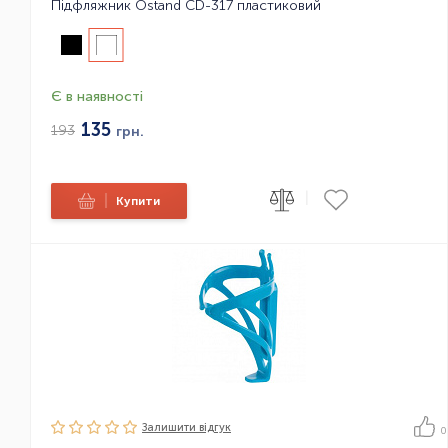
Підфляжник Ostand CD-317 пластиковий
Є в наявності
135
193
грн.
|
|
Купити
Залишити вiдгук
0