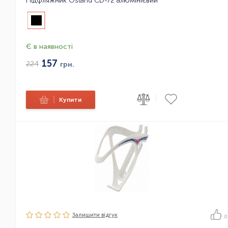
Підфляжник Ostand CD-72 алюмінієвий
Є в наявності
157
224
грн.
|
|
Купити
Залишити вiдгук
0