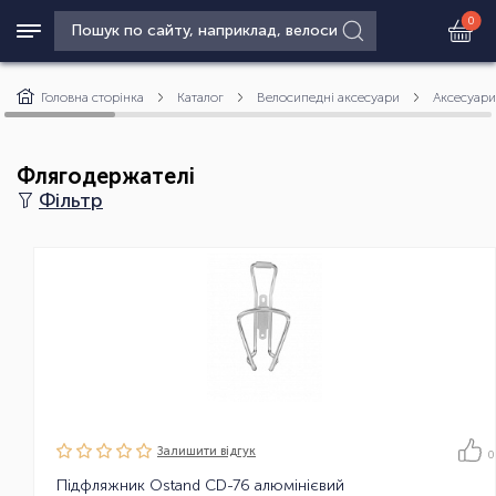
0
Головна сторінка
Каталог
Велосипедні аксесуари
Аксесуари
Флягодержателі
Фільтр
Залишити вiдгук
0
Підфляжник Ostand CD-76 алюмінієвий