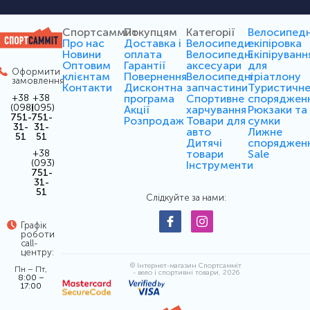
Спортсаммит
Покупцям
Категорії
Велосипед
Про нас
Доставка і
Велосипеди
екіпіровка
Новини
оплата
Велосипедні
Екіпіруванн
Оптовим
Гарантії
аксесуари
для
Оформити
клієнтам
Повернення
Велосипедні
тріатлону
замовлення
Контакти
Дисконтна
запчастини
Туристичн
програма
Спортивне
споряджен
+38
+38
(098)
(095)
Акції
харчування
Рюкзаки та
751-
751-
Розпродаж
Товари для
сумки
31-
31-
авто
Лижне
51
51
Дитячі
споряджен
товари
Sale
+38
(093)
Інструменти
751-
31-
51
Слідкуйте за нами:
Графік
роботи
call-
центру:
© Інтернет-магазин Спортсамміт
Пн – Пт,
- вело і спортивні товари, 2026
8:00 –
17:00