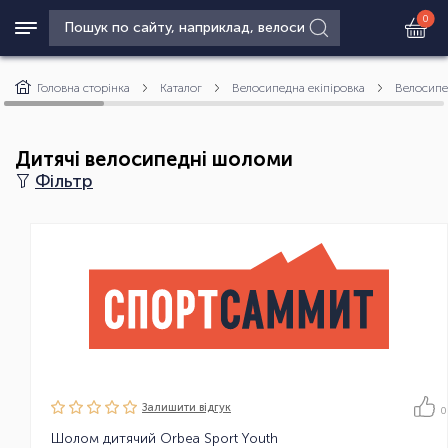
0
Головна сторінка
Каталог
Велосипедна екіпіровка
Велосипе
Дитячі велосипедні шоломи
Фільтр
Залишити вiдгук
0
Шолом дитячий Orbea Sport Youth