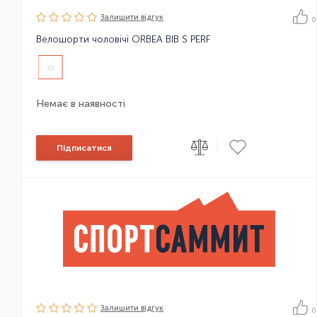
Залишити вiдгук
0
Велошорти чоловічі ORBEA BIB S PERF
Немає в наявності
|
Підписатися
Залишити вiдгук
0