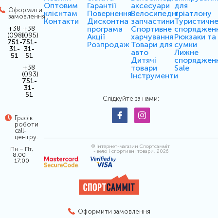
Оптовим
Гарантії
аксесуари
для
Оформити
клієнтам
Повернення
Велосипедні
тріатлону
замовлення
Контакти
Дисконтна
запчастини
Туристичн
програма
Спортивне
споряджен
+38
+38
(098)
(095)
Акції
харчування
Рюкзаки та
751-
751-
Розпродаж
Товари для
сумки
31-
31-
авто
Лижне
51
51
Дитячі
споряджен
товари
Sale
+38
(093)
Інструменти
751-
31-
51
Слідкуйте за нами:
Графік
роботи
call-
центру:
© Інтернет-магазин Спортсамміт
Пн – Пт,
- вело і спортивні товари, 2026
8:00 –
17:00
Оформити замовлення