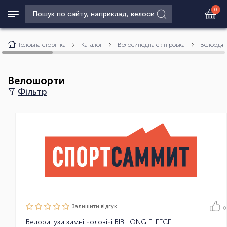
0
Головна сторінка
Каталог
Велосипедна екіпіровка
Велоодяг
Велошорти
Фільтр
Залишити вiдгук
0
Велоритузи зимні чоловічі BIB LONG FLEECE