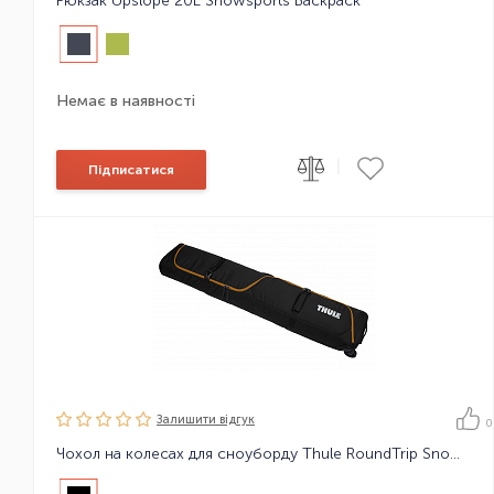
Рюкзак Upslope 20L Snowsports Backpack
Немає в наявності
|
Підписатися
Залишити вiдгук
0
Чохол на колесах для сноуборду Thule RoundTrip Snowboard Roller 165cm