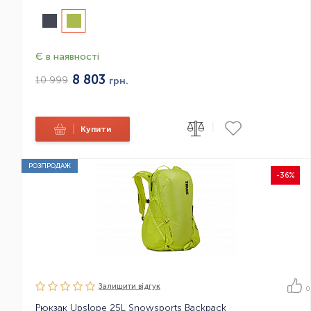
Є в наявності
8 803
10 999
грн.
|
|
Купити
РОЗПРОДАЖ
-36%
Залишити вiдгук
0
Рюкзак Upslope 25L Snowsports Backpack