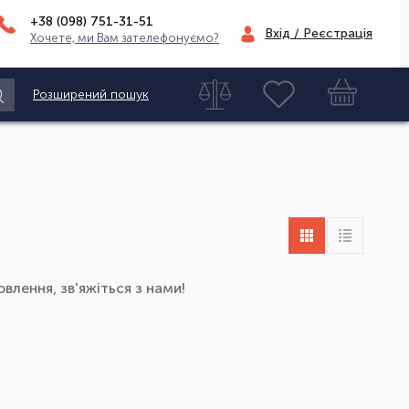
+38 (098)
751-31-51
Вхід / Реєстрація
Хочете, ми Вам зателефонуємо?
Розширений пошук
влення, зв'яжіться з нами!