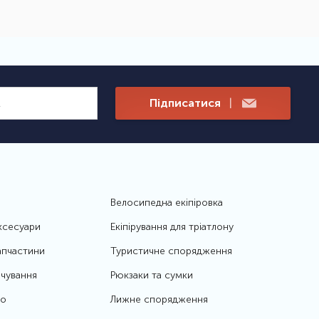
Підписатися
|
Велосипедна екіпіровка
ксесуари
Екіпірування для тріатлону
апчастини
Туристичне спорядження
чування
Рюкзаки та сумки
то
Лижне спорядження