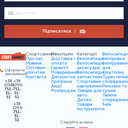
Підписатися
|
Спортсаммит
Покупцям
Категорії
Велосипед
Про нас
Доставка і
Велосипеди
екіпіровка
Новини
оплата
Велосипедні
Екіпіруванн
Оптовим
Гарантії
аксесуари
для
Оформити
клієнтам
Повернення
Велосипедні
тріатлону
замовлення
Контакти
Дисконтна
запчастини
Туристичн
програма
Спортивне
споряджен
+38
+38
(098)
(095)
Акції
харчування
Рюкзаки та
751-
751-
Розпродаж
Товари для
сумки
31-
31-
авто
Лижне
51
51
Дитячі
споряджен
товари
Sale
+38
(093)
Інструменти
751-
31-
51
Слідкуйте за нами: