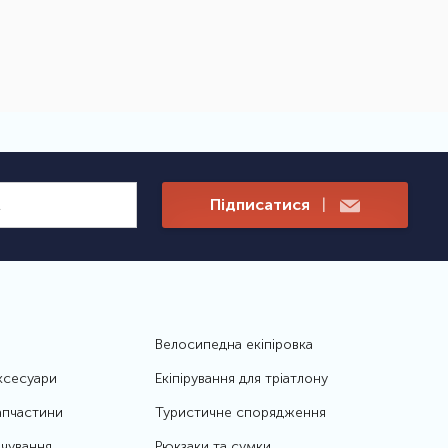
Підписатися
|
Велосипедна екіпіровка
ксесуари
Екіпірування для тріатлону
апчастини
Туристичне спорядження
чування
Рюкзаки та сумки