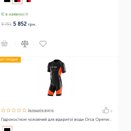
Є в наявності
5 852
9 751
грн.
|
|
ТОП ПРОДАЖ
Залишити вiдгук
0
Гідрокостюм чоловічий для відкритої води Orca Openwater Core Swimskin Perform