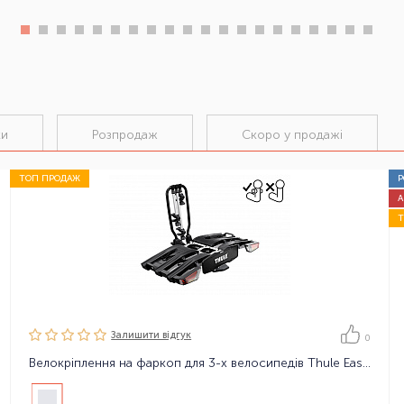
ки
Розпродаж
Скоро у продажі
ТОП ПРОДАЖ
А
Залишити вiдгук
0
Велокріплення на фаркоп для 3-х велосипедів Thule EasyFold XT F 3, FIX4BIKE