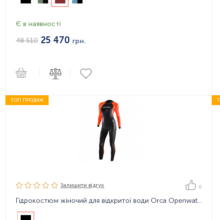
Є в наявності
25 470
48 510
грн.
|
|
ТОП ПРОДАЖ
Залишити вiдгук
0
Гідрокостюм жіночий для відкритої води Orca Openwater Core HI - VIS