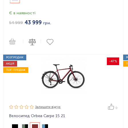
Є в наявності
43 999
54 999
грн.
|
|
РОЗПРОДАЖ
-47%
АКЦІЯ
ТОП ПРОДАЖ
Залишити вiдгук
0
Велосипед Orbea Carpe 15 21