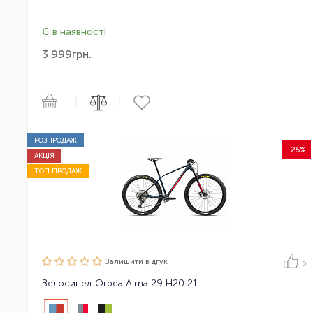
Є в наявності
3 999
грн.
|
|
РОЗПРОДАЖ
-25%
АКЦІЯ
ТОП ПРОДАЖ
Залишити вiдгук
0
Велосипед Orbea Alma 29 H20 21