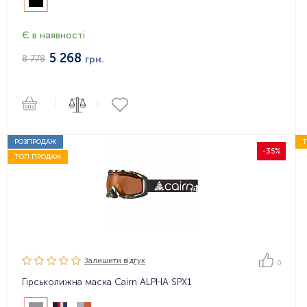
Є в наявності
5 268
8 778
грн.
|
|
РОЗПРОДАЖ
-35%
ТОП ПРОДАЖ
Залишити вiдгук
0
Гірськолижна маска Cairn ALPHA SPX1