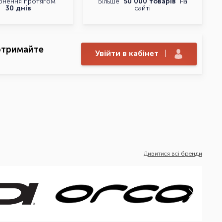
рнення протягом
Більше
50 000 товарів
на
30 днів
сайті
отримайте
Увійти в кабінет
|
Дивитися всі бренди