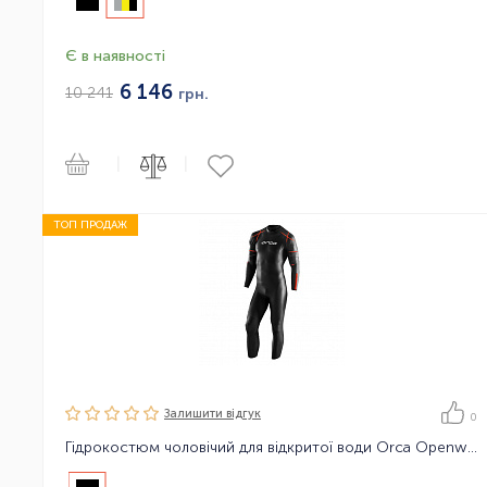
Є в наявності
6 146
10 241
грн.
|
|
ТОП ПРОДАЖ
Залишити вiдгук
0
Гідрокостюм чоловічий для відкритої води Orca Openwater RS1 Thermal