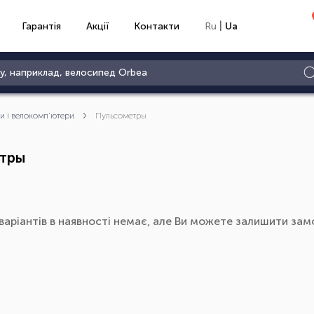
|
Гарантія
Акції
Контакти
Ru
Ua
и і велокомп'ютери
Пульсометры
тры
варіантів в наявності немає, але Ви можете залишити замо