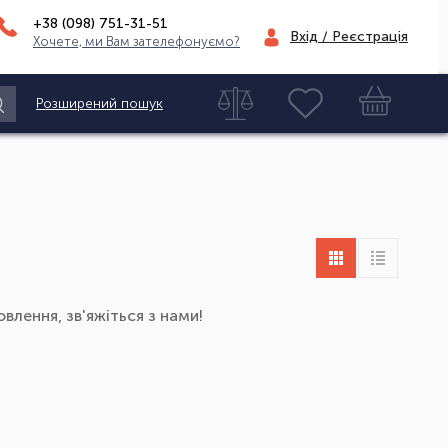
+38 (098)
751-31-51
Вхід / Реєстрація
Хочете, ми Вам зателефонуємо?
Розширений пошук
влення, зв'яжіться з нами!