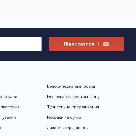
Підписатися
|
Велосипедна екіпіровка
ксесуари
Екіпірування для тріатлону
апчастини
Туристичне спорядження
чування
Рюкзаки та сумки
то
Лижне спорядження