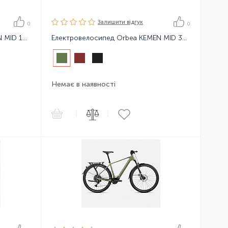
Залишити вiдгук
0
0
Електровелосипед Orbea KEMEN MID 10 24
Електровелосипед Orbea KEMEN MID 30 24
Немає в наявності
|
|