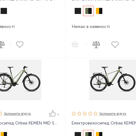
явності
Немає в наявності
|
|
|
Залишити вiдгук
Залишити вiдгук
0
Електровелосипед Orbea KEMEN MID SUV 40 24