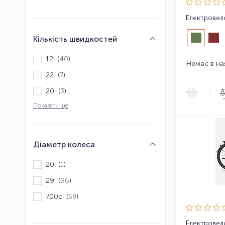
Кількість швидкостей
12 (
40
)
Немає в на
22 (
7
)
20 (
3
)
|
Показати ще
Діаметр колеса
20 (
1
)
29 (
96
)
700c (
58
)
Електровел