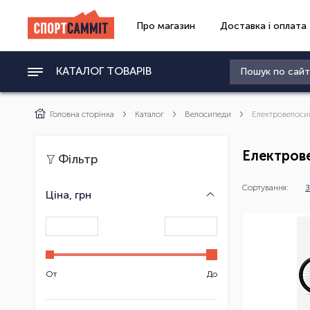
Про магазин
Доставка і оплата
КАТАЛОГ ТОВАРІВ
Головна сторінка
Каталог
Велосипеди
Електровелоси
Електров
Фільтр
Сортування:
З
Ціна, грн
От
До