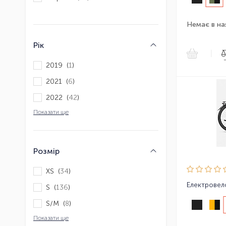
Немає в на
Рік
|
2019 (
1
)
2021 (
6
)
2022 (
42
)
Показати ще
Розмір
XS (
34
)
S (
136
)
S/M (
8
)
Показати ще