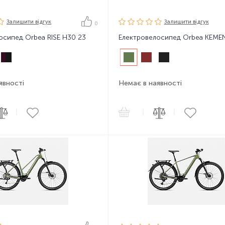
Залишити вiдгук
Залишити вiдгук
0
осипед Orbea RISE H30 23
явності
Немає в наявності
|
|
|