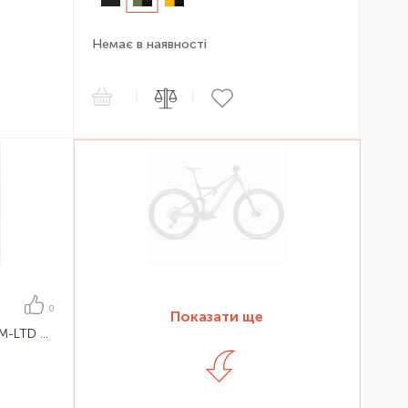
Немає в наявності
|
|
0
Показати ще
Електровелосипед Orbea WILD M-LTD 24