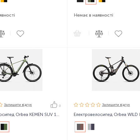
явності
Немає в наявності
|
|
|
Залишити вiдгук
Залишити вiдгук
0
Електровелосипед Orbea KEMEN SUV 10 24