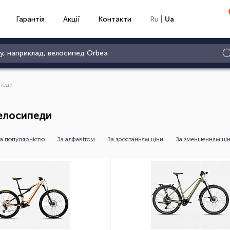
|
Гарантія
Акції
Контакти
Ru
Ua
педи
елосипеди
а популярністю
За алфавітом
За зростанням ціни
За зменшенням ці