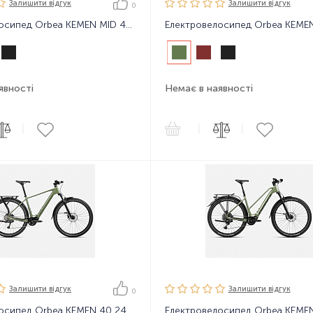
Залишити вiдгук
Залишити вiдгук
0
Електровелосипед Orbea KEMEN MID 40 24
Електровелосипед Orbea KEMEN
явності
Немає в наявності
|
|
|
Залишити вiдгук
Залишити вiдгук
0
осипед Orbea KEMEN 40 24