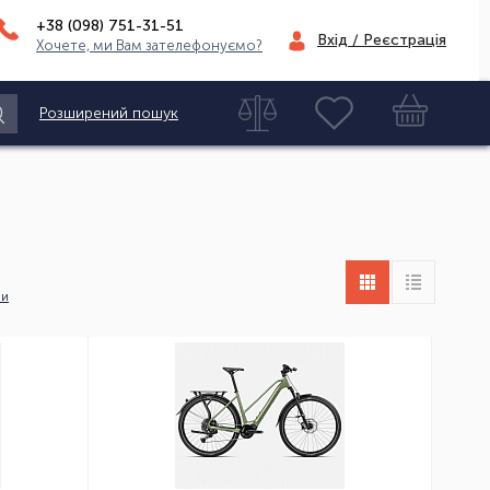
+38 (098)
751-31-51
Вхід / Реєстрація
Хочете, ми Вам зателефонуємо?
Розширений пошук
ни