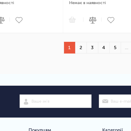
явності
Немає в наявності
|
|
|
1
2
3
4
5
...
Покупцям
Категорії