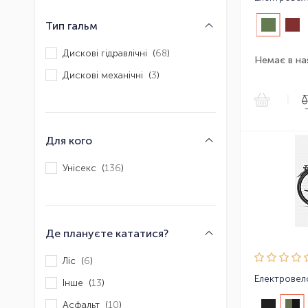
Тип гальм
Дискові гідравлічні (
68
)
Немає в на
Дискові механічні (
3
)
|
Для кого
Унісекс (
136
)
Де плануєте кататися?
Ліс (
6
)
Інше (
13
)
Асфальт (
10
)