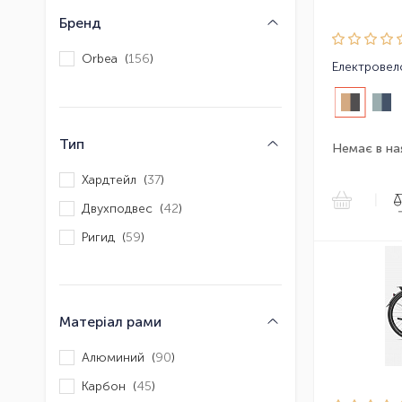
Бренд
Orbea (
156
)
Електровел
Тип
Немає в на
Хардтейл (
37
)
|
Двухподвес (
42
)
Ригид (
59
)
Матеріал рами
Алюминий (
90
)
Карбон (
45
)