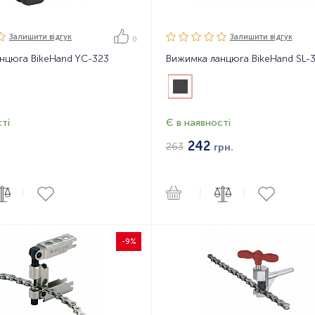
Залишити вiдгук
Залишити вiдгук
0
нцюга BikeHand YC-323
Вижимка ланцюга BikeHand SL-
ті
Є в наявності
242
263
грн.
|
|
|
-9%