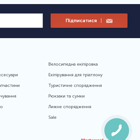
Підписатися
|
Велосипедна екіпіровка
ксесуари
Екіпірування для тріатлону
апчастини
Туристичне спорядження
чування
Рюкзаки та сумки
то
Лижне спорядження
Sale