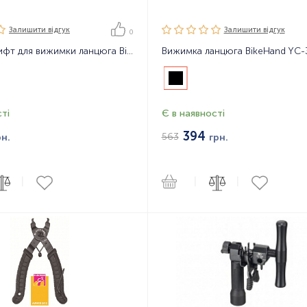
Залишити вiдгук
Залишити вiдгук
0
З'ємний штифт для вижимки ланцюга BikeHand YC-005-P
Вижимка ланцюга BikeHand YC
ті
Є в наявності
394
563
рн.
грн.
|
|
|