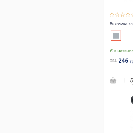
Вижимка ла
Є в наявнос
246
351
г
|