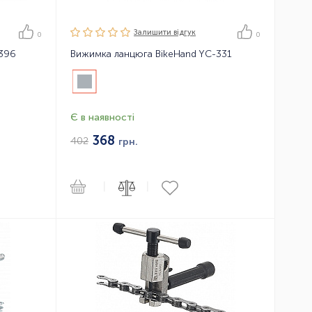
Залишити вiдгук
0
0
396
Вижимка ланцюга BikeHand YC-331
Є в наявності
368
402
грн.
|
|