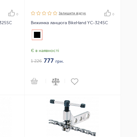
Залишити вiдгук
0
0
-325SC
Вижимка ланцюга BikeHand YC-324SC
Є в наявності
777
1 226
грн.
|
|