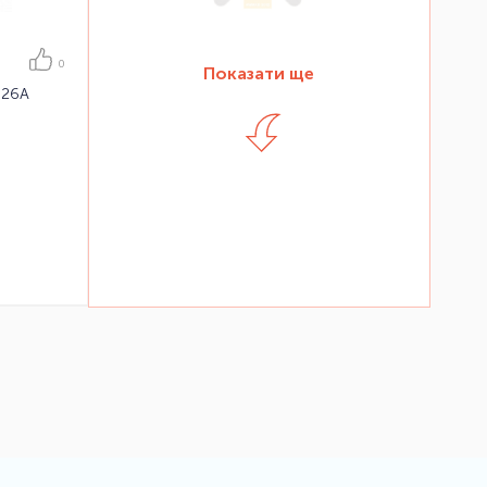
0
Показати ще
326A