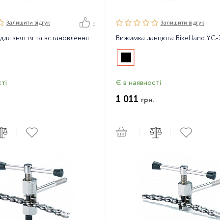
Залишити вiдгук
Залишити вiдгук
0
Інструмент для зняття та встановлення замка ланцюга BikeHand YC-335CO
Вижимка ланцюга BikeHand YC-
ті
Є в наявності
1 011
грн.
|
|
|