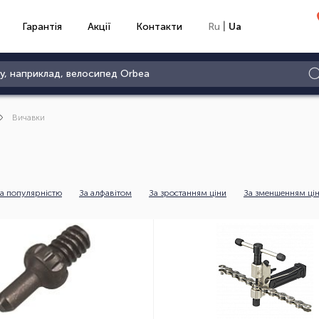
|
Гарантія
Акції
Контакти
Ru
Ua
Вичавки
а популярністю
За алфавітом
За зростанням ціни
За зменшенням ці