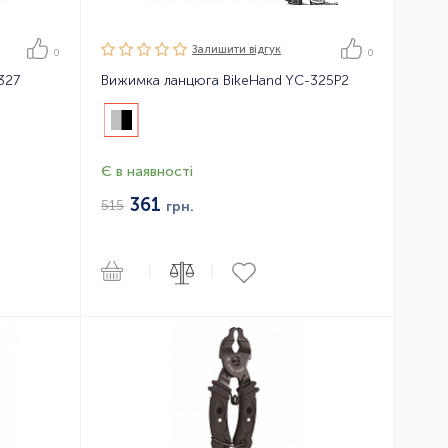
Залишити вiдгук
0
0
327
Вижимка ланцюга BikeHand YC-325P2
Є в наявності
361
515
грн.
|
|