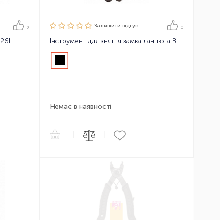
Залишити вiдгук
0
0
326L
Інструмент для зняття замка ланцюга BikeHand YC-335CO-S
Немає в наявності
|
|