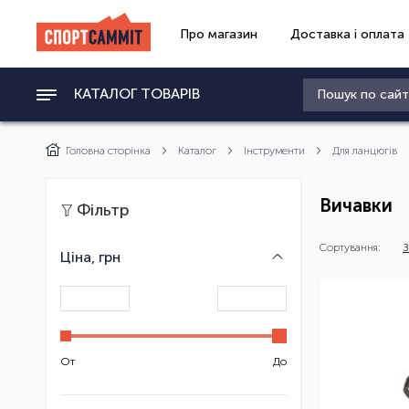
Про магазин
Доставка і оплата
КАТАЛОГ ТОВАРІВ
Головна сторінка
Каталог
Інструменти
Для ланцюгів
Вичавки
Фільтр
Сортування:
З
Ціна, грн
От
До