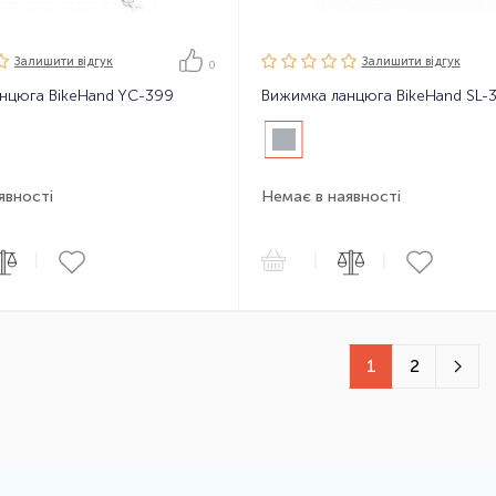
Залишити вiдгук
Залишити вiдгук
0
нцюга BikeHand YC-399
Вижимка ланцюга BikeHand SL-
явності
Немає в наявності
|
|
|
1
2