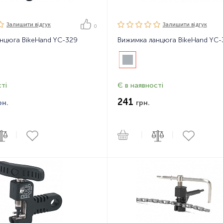
Залишити вiдгук
Залишити вiдгук
0
нцюга BikeHand YC-329
Вижимка ланцюга BikeHand YC-
ті
Є в наявності
241
рн.
грн.
|
|
|