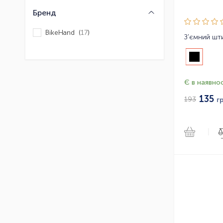
Бренд
BikeHand (
17
)
Є в наявнос
135
193
г
|