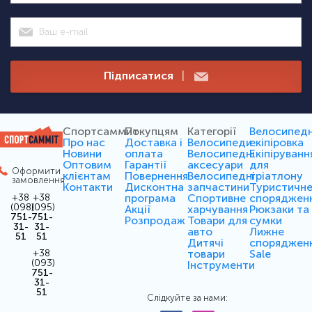
Підписатися
|
Спортсаммит
Покупцям
Категорії
Велосипед
Про нас
Доставка і
Велосипеди
екіпіровка
Новини
оплата
Велосипедні
Екіпіруванн
Оптовим
Гарантії
аксесуари
для
Оформити
клієнтам
Повернення
Велосипедні
тріатлону
замовлення
Контакти
Дисконтна
запчастини
Туристичн
програма
Спортивне
споряджен
+38
+38
(098)
(095)
Акції
харчування
Рюкзаки та
751-
751-
Розпродаж
Товари для
сумки
31-
31-
авто
Лижне
51
51
Дитячі
споряджен
товари
Sale
+38
(093)
Інструменти
751-
31-
51
Слідкуйте за нами: