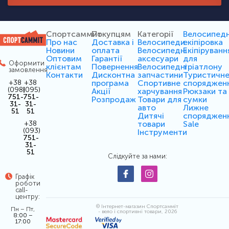
Спортсаммит
Покупцям
Категорії
Велосипед
Про нас
Доставка і
Велосипеди
екіпіровка
Новини
оплата
Велосипедні
Екіпіруванн
Оптовим
Гарантії
аксесуари
для
Оформити
клієнтам
Повернення
Велосипедні
тріатлону
замовлення
Контакти
Дисконтна
запчастини
Туристичн
програма
Спортивне
споряджен
+38
+38
(098)
(095)
Акції
харчування
Рюкзаки та
751-
751-
Розпродаж
Товари для
сумки
31-
31-
авто
Лижне
51
51
Дитячі
споряджен
товари
Sale
+38
(093)
Інструменти
751-
31-
51
Слідкуйте за нами:
Графік
роботи
call-
центру:
© Інтернет-магазин Спортсамміт
Пн – Пт,
- вело і спортивні товари, 2026
8:00 –
17:00