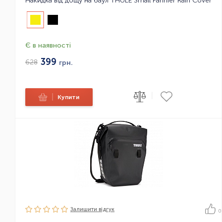
Накидка від дощу на баул THULE Small Pannier Rain Cover
Є в наявності
399
628
грн.
|
|
Купити
Залишити вiдгук
0