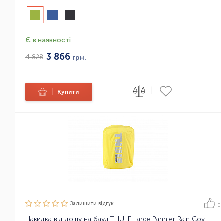
Є в наявності
3 866
4 828
грн.
|
|
Купити
Залишити вiдгук
0
Накидка від дощу на баул THULE Large Pannier Rain Cover