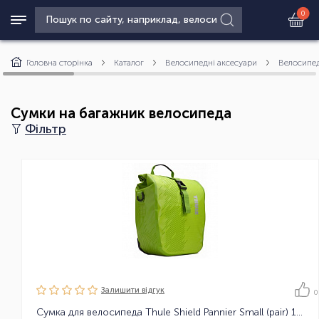
0
Головна сторінка
Каталог
Велосипедні аксесуари
Велосипед
Сумки на багажник велосипеда
Фільтр
Залишити вiдгук
0
Сумка для велосипеда Thule Shield Pannier Small (pair) 14 L