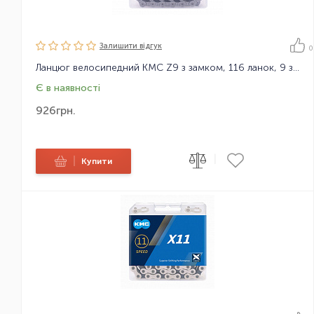
Залишити вiдгук
0
Ланцюг велосипедний KMC Z9 з замком, 116 ланок, 9 зірок
Є в наявності
926
грн.
|
|
Купити