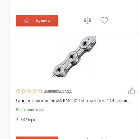
|
|
Купити
Залишити вiдгук
0
Ланцюг велосипедний KMC X11SL з замком, 114 ланок, 11 зірок
Є в наявності
3 749
грн.