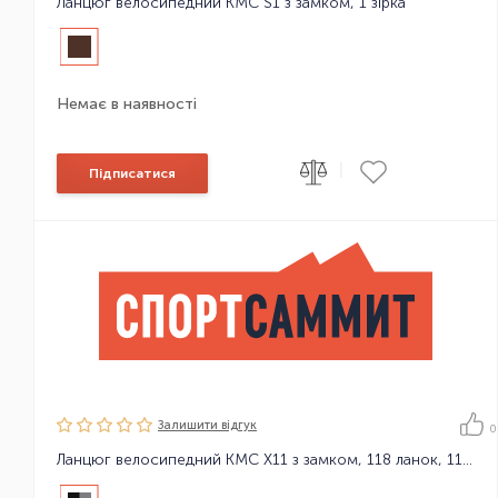
Ланцюг велосипедний KMC S1 з замком, 1 зірка
Немає в наявності
|
Підписатися
Залишити вiдгук
0
Ланцюг велосипедний KMC X11 з замком, 118 ланок, 11 зірок