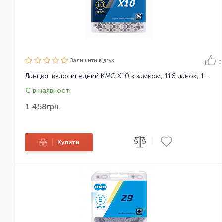
Залишити вiдгук
0
Ланцюг велосипедний KMC X10 з замком, 116 ланок, 10 зірок
Є в наявності
1 458
грн.
|
|
Купити