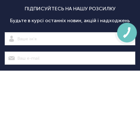
ПІДПИСУЙТЕСЬ НА НАШУ РОЗСИЛКУ
Будьте в курсі останніх новин, акцій і надходжень
Підписатися
|
Спортсаммит
Покупцям
Категорії
Велосипед
Про нас
Доставка і
Велосипеди
екіпіровка
Новини
оплата
Велосипедні
Екіпіруванн
Оптовим
Гарантії
аксесуари
для
Оформити
клієнтам
Повернення
Велосипедні
тріатлону
замовлення
Контакти
Дисконтна
запчастини
Туристичн
програма
Спортивне
споряджен
+38
+38
(098)
(095)
Акції
харчування
Рюкзаки та