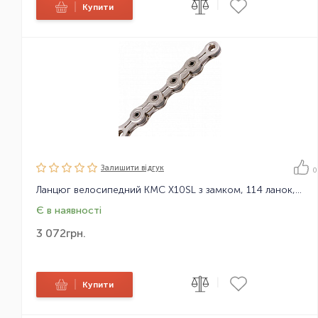
|
|
Купити
Залишити вiдгук
0
Ланцюг велосипедний KMC X10SL з замком, 114 ланок, 10 зірок
Є в наявності
3 072
грн.
|
|
Купити