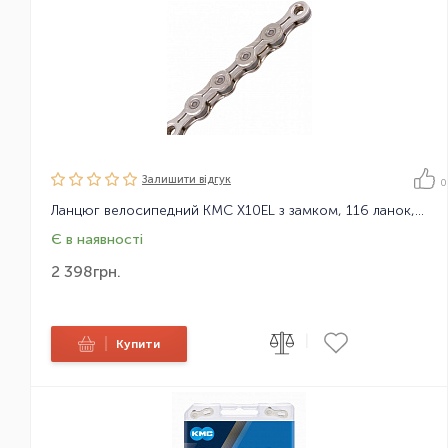
Залишити вiдгук
0
Ланцюг велосипедний KMC X10EL з замком, 116 ланок, 10 зірок
Є в наявності
2 398
грн.
|
|
Купити