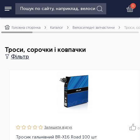
0
Головна сторінка
Каталог
Велосипедні запчастини
Троси, с
Троси, сорочки і ковпачки
Фільтр
Залишити вiдгук
0
Тросик гальмівний BR-X16 Road 100 шт