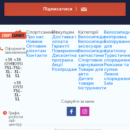
Підписатися
|
Спортсаммит
Покупцям
Категорії
Велосипед
Про нас
Доставка і
Велосипеди
екіпіровка
Новини
оплата
Велосипедні
Екіпіруванн
Оптовим
Гарантії
аксесуари
для
Оформити
клієнтам
Повернення
Велосипедні
тріатлону
замовлення
Контакти
Дисконтна
запчастини
Туристичн
програма
Спортивне
споряджен
+38
+38
(098)
(095)
Акції
харчування
Рюкзаки та
751-
751-
Розпродаж
Товари для
сумки
31-
31-
авто
Лижне
51
51
Дитячі
споряджен
товари
Sale
+38
(093)
Інструменти
751-
31-
51
Слідкуйте за нами:
Графік
роботи
call-
центру:
© Інтернет-магазин Спортсамміт