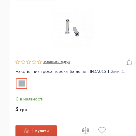
Залишити вiдгук
0
Наконечник троса перекл. Baradine TIPDA01S 1,2мм, 1шт/уп-600шт
Є в наявності
3
грн.
|
|
Купити