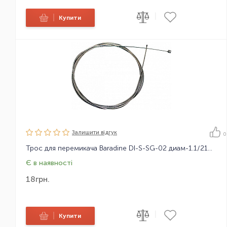
|
|
Купити
Залишити вiдгук
0
Трос для перемикача Baradine DI-S-SG-02 диам-1.1/2100мм, оцинкований
Є в наявності
18
грн.
|
|
Купити