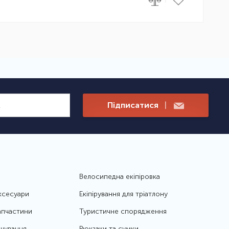
Підписатися
|
Велосипедна екіпіровка
ксесуари
Екіпірування для тріатлону
апчастини
Туристичне спорядження
чування
Рюкзаки та сумки