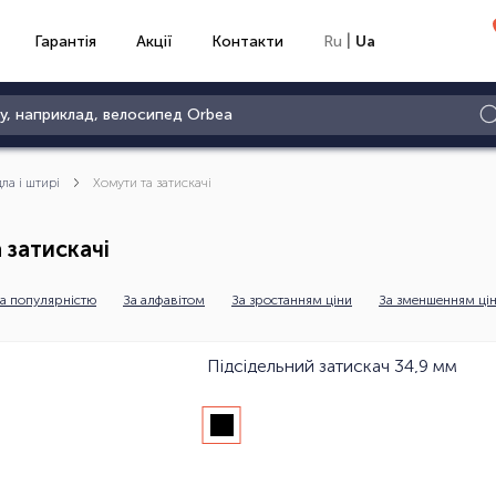
|
Гарантія
Акції
Контакти
Ru
Ua
дла і штирі
Хомути та затискачі
 затискачі
а популярністю
За алфавітом
За зростанням ціни
За зменшенням ці
Підсідельний затискач 34,9 мм