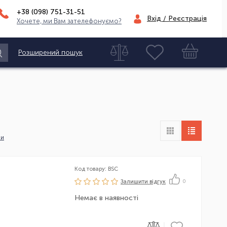
+38 (098)
751-31-51
Вхід / Реєстрація
Хочете, ми Вам зателефонуємо?
Розширений пошук
ни
Код товару: BSC
Залишити вiдгук
0
Немає в наявності
|