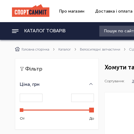
Про магазин
Доставка і оплата
КАТАЛОГ ТОВАРІВ
Головна сторінка
Каталог
Велосипедні запчастини
Сі
Хомути та
Фільтр
Сортування:
З
Ціна, грн
От
До