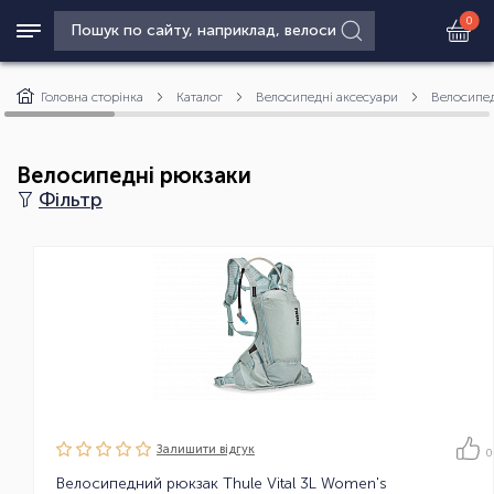
0
Головна сторінка
Каталог
Велосипедні аксесуари
Велосипед
Велосипедні рюкзаки
Фільтр
Залишити вiдгук
0
Велосипедний рюкзак Thule Vital 3L Women's