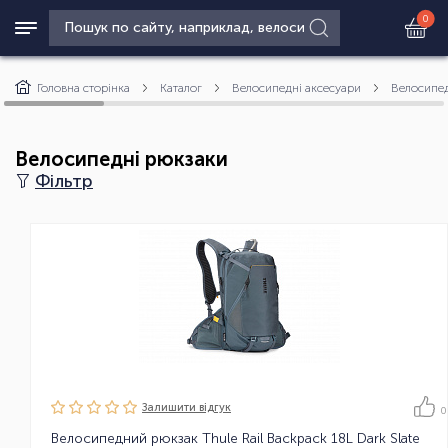
0
Головна сторінка
Каталог
Велосипедні аксесуари
Велосипед
Велосипедні рюкзаки
Фільтр
Залишити вiдгук
0
Велосипедний рюкзак Thule Rail Backpack 18L Dark Slate