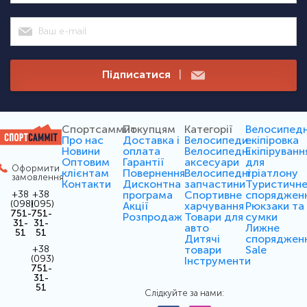
Підписатися
|
Спортсаммит
Покупцям
Категорії
Велосипед
Про нас
Доставка і
Велосипеди
екіпіровка
Новини
оплата
Велосипедні
Екіпіруванн
Оптовим
Гарантії
аксесуари
для
Оформити
клієнтам
Повернення
Велосипедні
тріатлону
замовлення
Контакти
Дисконтна
запчастини
Туристичн
програма
Спортивне
споряджен
+38
+38
(098)
(095)
Акції
харчування
Рюкзаки та
751-
751-
Розпродаж
Товари для
сумки
31-
31-
авто
Лижне
51
51
Дитячі
споряджен
товари
Sale
+38
(093)
Інструменти
751-
31-
51
Слідкуйте за нами: