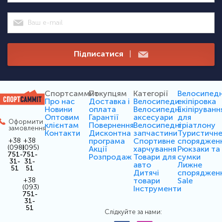
Підписатися
|
Спортсаммит
Покупцям
Категорії
Велосипед
Про нас
Доставка і
Велосипеди
екіпіровка
Новини
оплата
Велосипедні
Екіпіруванн
Оптовим
Гарантії
аксесуари
для
Оформити
клієнтам
Повернення
Велосипедні
тріатлону
замовлення
Контакти
Дисконтна
запчастини
Туристичн
програма
Спортивне
споряджен
+38
+38
(098)
(095)
Акції
харчування
Рюкзаки та
751-
751-
Розпродаж
Товари для
сумки
31-
31-
авто
Лижне
51
51
Дитячі
споряджен
товари
Sale
+38
(093)
Інструменти
751-
31-
51
Слідкуйте за нами: