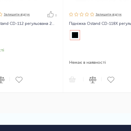
Залишити вiдгук
Залишити вiдгук
0
Підніжка Ostand CD-112 регульована 24-28" алюмінієва
ті
Немає в наявності
|
|
|