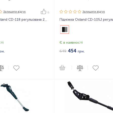
Залишити вiдгук
Залишити вiдгук
0
Підніжка Ostand CD-118 регульована 26-28" алюмінієва
ті
Є в наявності
454
649
рн.
грн.
|
|
|