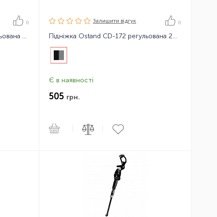
Залишити вiдгук
0
0
Підніжка Ostand CD-109X регульована 26-29" алюмінієва
Підніжка Ostand CD-172 регульована 26-29" алюмінієва
Є в наявності
505
грн.
|
|