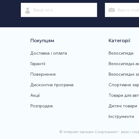
Покупцям
Категорії
Доставка і оплата
Велосипеди
Гарантії
Велосипедні а
Повернення
Велосипедні з
Дисконтна програма
Спортивне хар
Акції
Товари для ав
Розпродаж
Дитячі товари
Інструменти
© Інтернет-магазин Спортсамміт
- вело і сп