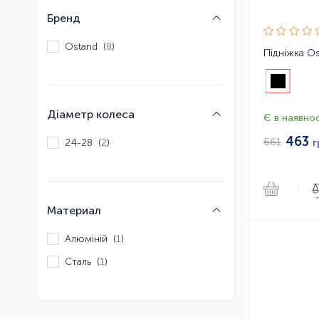
Бренд
Ostand (
8
)
Діаметр колеса
Є в наявнос
463
661
24-28 (
2
)
г
|
Материал
Алюміній (
1
)
Сталь (
1
)