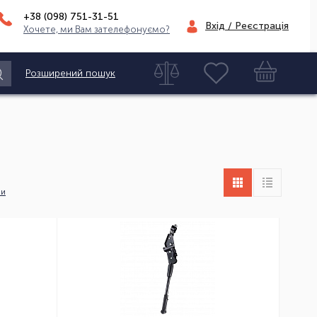
+38 (098)
751-31-51
Вхід / Реєстрація
Хочете, ми Вам зателефонуємо?
Розширений пошук
ни