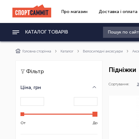
Про магазин
Доставка і оплата
КАТАЛОГ ТОВАРІВ
Головна сторінка
Каталог
Велосипедні аксесуари
Акс
Підніжки
Фільтр
Сортування:
З
Ціна, грн
От
До