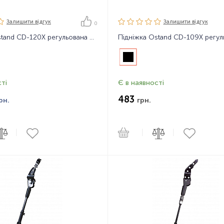
Залишити вiдгук
Залишити вiдгук
0
Підніжка Ostand CD-120X регульована 26-29" алюмінієва
ті
Є в наявності
483
рн.
грн.
|
|
|