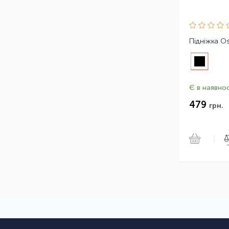
Є в наявнос
479
грн.
|