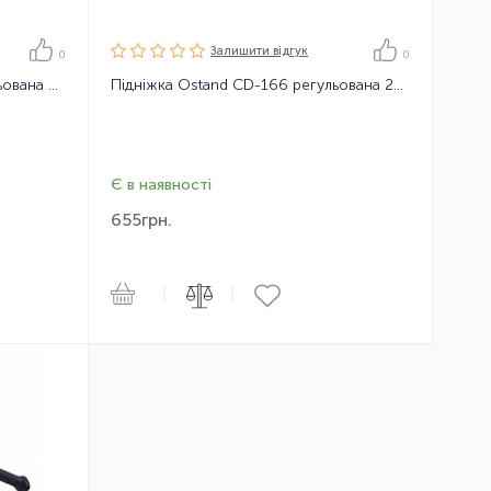
Залишити вiдгук
0
0
Підніжка Ostand CD-105J регульована 24-28" алюмінієва
Підніжка Ostand CD-166 регульована 24-28", захист торм.диску
Є в наявності
655
грн.
|
|