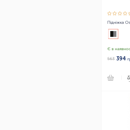
Є в наявнос
394
563
г
|