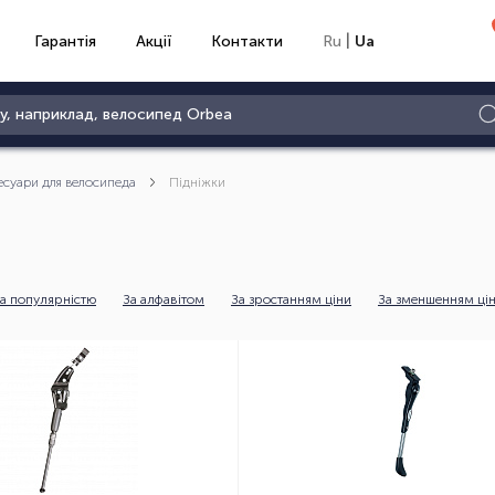
|
Гарантія
Акції
Контакти
Ru
Ua
есуари для велосипеда
Підніжки
а популярністю
За алфавітом
За зростанням ціни
За зменшенням ці