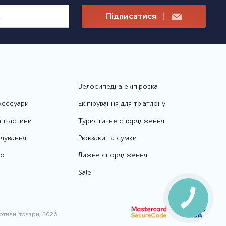
Підписатися
|
Велосипедна екіпіровка
ксесуари
Екіпірування для тріатлону
апчастини
Туристичне спорядження
чування
Рюкзаки та сумки
то
Лижне спорядження
Sale
ортивні товари, 2026