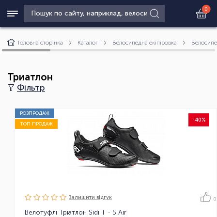
0
Головна сторінка
Каталог
Велосипедна екіпіровка
Велосипе
Триатлон
Фільтр
РОЗПРОДАЖ
-40%
ТОП ПРОДАЖ
Залишити вiдгук
0
Велотуфлі Тріатлон Sidi T - 5 Air