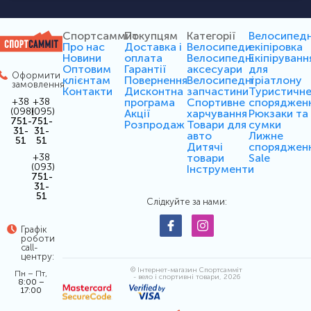
Спортсаммит
Покупцям
Категорії
Велосипед
Про нас
Доставка і
Велосипеди
екіпіровка
Новини
оплата
Велосипедні
Екіпіруванн
Оптовим
Гарантії
аксесуари
для
Оформити
клієнтам
Повернення
Велосипедні
тріатлону
замовлення
Контакти
Дисконтна
запчастини
Туристичн
програма
Спортивне
споряджен
+38
+38
(098)
(095)
Акції
харчування
Рюкзаки та
751-
751-
Розпродаж
Товари для
сумки
31-
31-
авто
Лижне
51
51
Дитячі
споряджен
товари
Sale
+38
(093)
Інструменти
751-
31-
51
Слідкуйте за нами:
Графік
роботи
call-
центру:
© Інтернет-магазин Спортсамміт
Пн – Пт,
- вело і спортивні товари, 2026
8:00 –
17:00