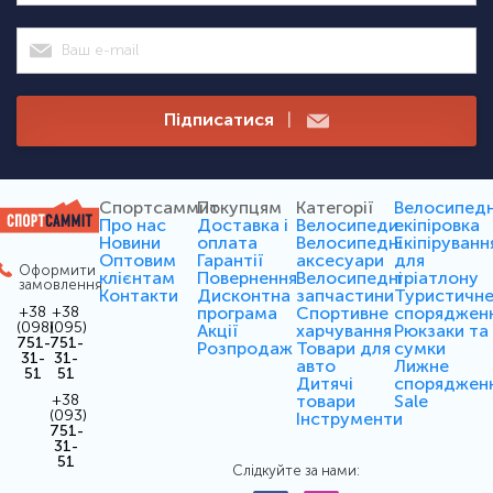
Підписатися
|
Спортсаммит
Покупцям
Категорії
Велосипед
Про нас
Доставка і
Велосипеди
екіпіровка
Новини
оплата
Велосипедні
Екіпіруванн
Оптовим
Гарантії
аксесуари
для
Оформити
клієнтам
Повернення
Велосипедні
тріатлону
замовлення
Контакти
Дисконтна
запчастини
Туристичн
програма
Спортивне
споряджен
+38
+38
(098)
(095)
Акції
харчування
Рюкзаки та
751-
751-
Розпродаж
Товари для
сумки
31-
31-
авто
Лижне
51
51
Дитячі
споряджен
товари
Sale
+38
(093)
Інструменти
751-
31-
51
Слідкуйте за нами: