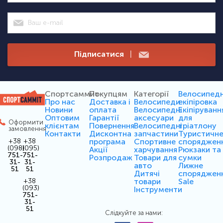
Підписатися
|
Спортсаммит
Покупцям
Категорії
Велосипед
Про нас
Доставка і
Велосипеди
екіпіровка
Новини
оплата
Велосипедні
Екіпіруванн
Оптовим
Гарантії
аксесуари
для
Оформити
клієнтам
Повернення
Велосипедні
тріатлону
замовлення
Контакти
Дисконтна
запчастини
Туристичн
програма
Спортивне
споряджен
+38
+38
(098)
(095)
Акції
харчування
Рюкзаки та
751-
751-
Розпродаж
Товари для
сумки
31-
31-
авто
Лижне
51
51
Дитячі
споряджен
товари
Sale
+38
(093)
Інструменти
751-
31-
51
Слідкуйте за нами: