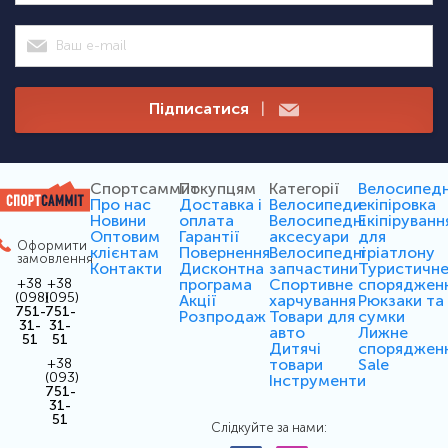
Підписатися
|
Спортсаммит
Покупцям
Категорії
Велосипед
Про нас
Доставка і
Велосипеди
екіпіровка
Новини
оплата
Велосипедні
Екіпіруванн
Оптовим
Гарантії
аксесуари
для
Оформити
клієнтам
Повернення
Велосипедні
тріатлону
замовлення
Контакти
Дисконтна
запчастини
Туристичн
програма
Спортивне
споряджен
+38
+38
(098)
(095)
Акції
харчування
Рюкзаки та
751-
751-
Розпродаж
Товари для
сумки
31-
31-
авто
Лижне
51
51
Дитячі
споряджен
товари
Sale
+38
(093)
Інструменти
751-
31-
51
Слідкуйте за нами: