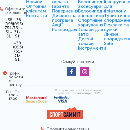
Новини
оплата
Велосипедні
Екіпіруванн
Оптовим
Гарантії
аксесуари
для
Оформити
клієнтам
Повернення
Велосипедні
тріатлону
замовлення
Контакти
Дисконтна
запчастини
Туристичн
програма
Спортивне
споряджен
+38
+38
(098)
(095)
Акції
харчування
Рюкзаки та
751-
751-
Розпродаж
Товари для
сумки
31-
31-
авто
Лижне
51
51
Дитячі
споряджен
товари
Sale
+38
(093)
Інструменти
751-
31-
51
Слідкуйте за нами:
Графік
роботи
call-
центру:
© Інтернет-магазин Спортсамміт
Пн – Пт,
- вело і спортивні товари, 2026
8:00 –
17:00
Оформити замовлення