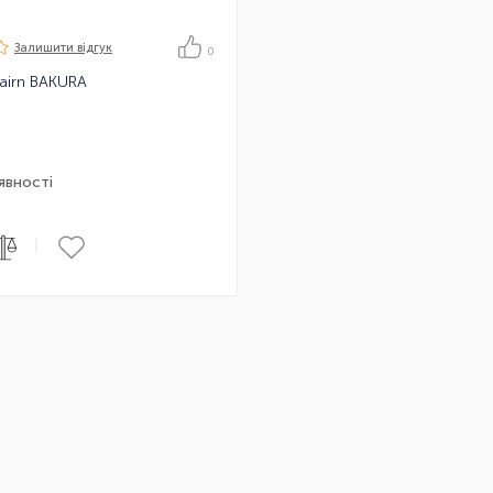
Залишити вiдгук
0
Cairn BAKURA
явності
|