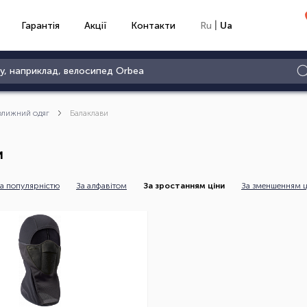
|
Гарантія
Акції
Контакти
Ru
Ua
олижний одяг
Балаклави
и
а популярністю
За алфавітом
За зростанням ціни
За зменшенням ц