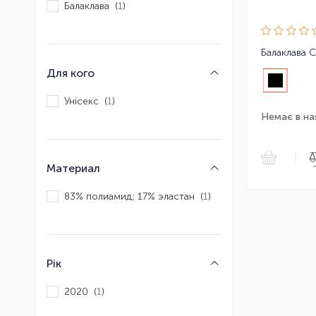
Балаклава (
1
)
Балаклава 
Для кого
Унісекс (
1
)
Немає в на
|
Материал
83% полиамид; 17% эластан (
1
)
Рік
2020 (
1
)