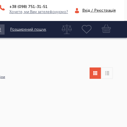
+38 (098)
751-31-51
Вхід / Реєстрація
Хочете, ми Вам зателефонуємо?
Розширений пошук
іни