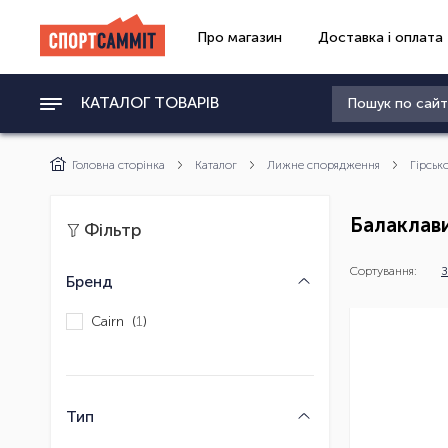
Про магазин
Доставка і оплата
КАТАЛОГ ТОВАРІВ
Головна сторінка
Каталог
Лижне спорядження
Гірськ
Балаклав
Фільтр
Сортування:
З
Бренд
Cairn (
1
)
Тип