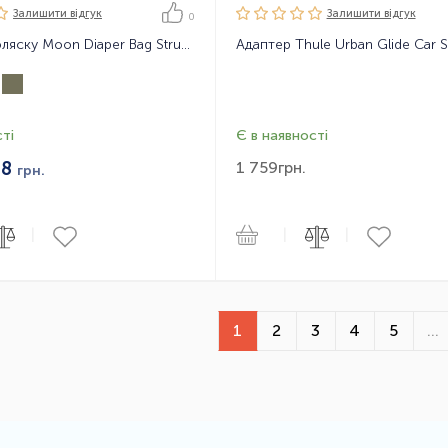
Залишити вiдгук
Залишити вiдгук
0
Сумка на коляску Moon Diaper Bag Structure
ті
Є в наявності
38
1 759
грн.
грн.
|
|
|
1
2
3
4
5
...