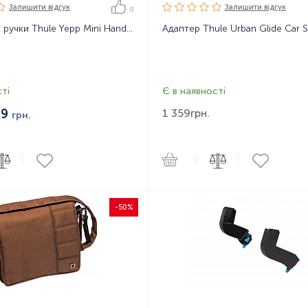
Залишити вiдгук
Залишити вiдгук
0
Накладка на ручки Thule Yepp Mini Handlebar Padding Miffy
ті
Є в наявності
79
1 359
грн.
грн.
|
|
|
-50%