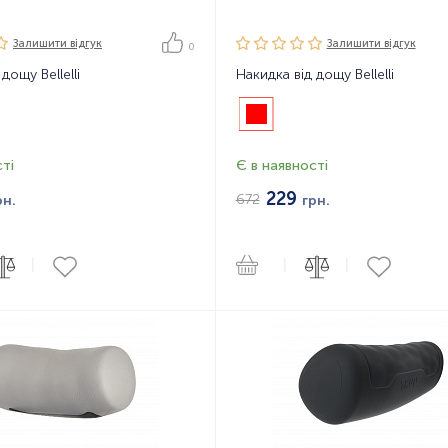
Залишити вiдгук
Залишити вiдгук
0
дощу Bellelli
Накидка від дощу Bellelli
ті
Є в наявності
229
672
рн.
грн.
|
|
|