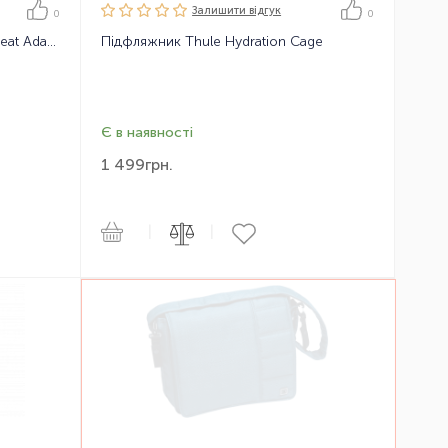
Залишити вiдгук
0
0
Адаптер Thule Urban Glide Car Seat Adapter Chicco
Підфляжник Thule Hydration Cage
Є в наявності
1 499
грн.
|
|