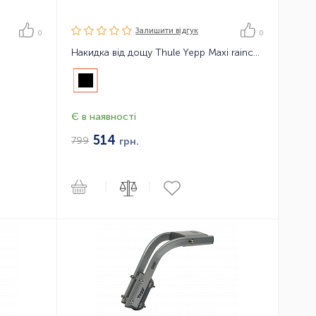
Залишити вiдгук
0
0
Накидка від дощу Thule Yepp Maxi raincover
Є в наявності
514
799
грн.
|
|