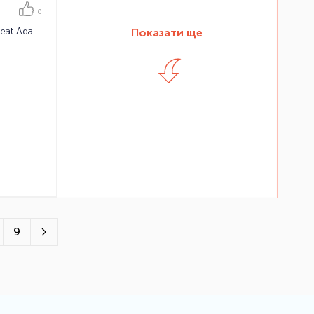
0
Адаптер Thule Urban Glide Car Seat Adapter Maxi Cosi
Показати ще
9