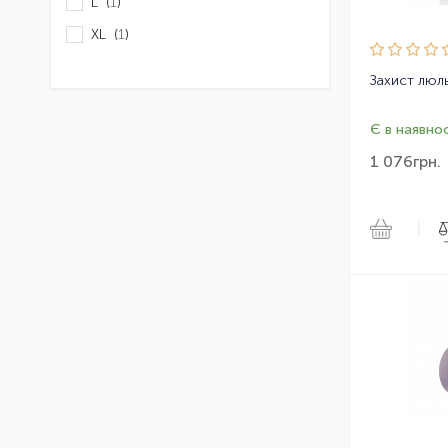
L (
1
)
XL (
1
)
Є в наявнос
1 076
грн.
|