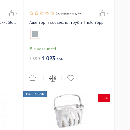
Залишити вiдгук
0
0
Накладка на ручки Thule Yepp Nexxt Sleeping support
Адаптер підседільної труби Thule Yepp Maxi Seat Post adapter
Є в наявності
1 023
1 599
грн.
|
|
РОЗПРОДАЖ
-20%