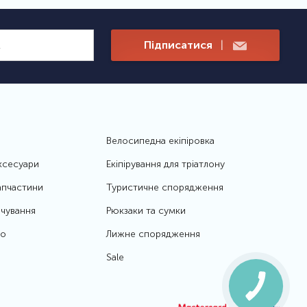
Підписатися
|
Велосипедна екіпіровка
ксесуари
Екіпірування для тріатлону
апчастини
Туристичне спорядження
чування
Рюкзаки та сумки
то
Лижне спорядження
Sale