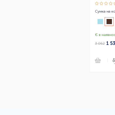
Є в наявнос
1 5
3 062
|