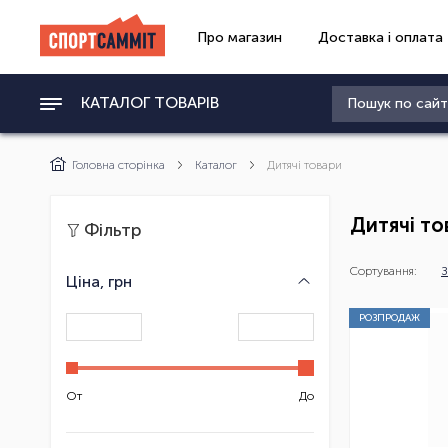
Про магазин
Доставка і оплата
КАТАЛОГ ТОВАРІВ
Головна сторінка
Каталог
Дитячі товари
Дитячі то
Фільтр
Сортування:
З
Ціна, грн
РОЗПРОДАЖ
От
До