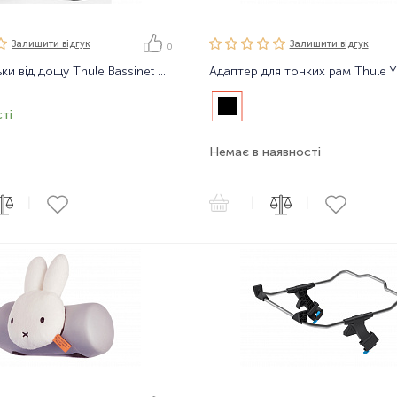
Залишити вiдгук
Залишити вiдгук
0
Захист люльки від дощу Thule Bassinet Rain cover
ті
Немає в наявності
|
|
|