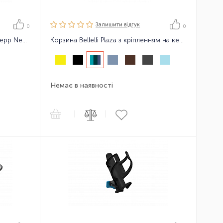
Залишити вiдгук
0
0
Адаптер для тонких рам Thule Yepp Nexxt Mini Adapter Slim fit
Корзина Bellelli Plaza з кріпленням на кермо
Немає в наявності
|
|