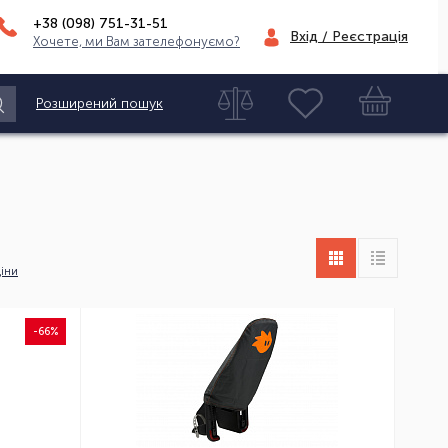
+38 (098)
751-31-51
Вхід / Реєстрація
Хочете, ми Вам зателефонуємо?
Розширений пошук
іни
-66%