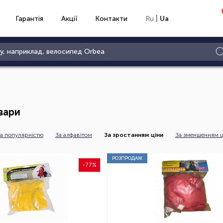
|
Гарантія
Акції
Контакти
Ru
Ua
вари
а популярністю
За алфавітом
За зростанням ціни
За зменшенням ц
РОЗПРОДАЖ
-77%