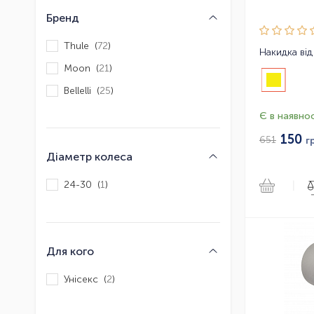
Бренд
Thule (
72
)
Накидка від 
Moon (
21
)
Bellelli (
25
)
Є в наявнос
150
651
г
Діаметр колеса
24-30 (
1
)
|
Для кого
Унісекс (
2
)