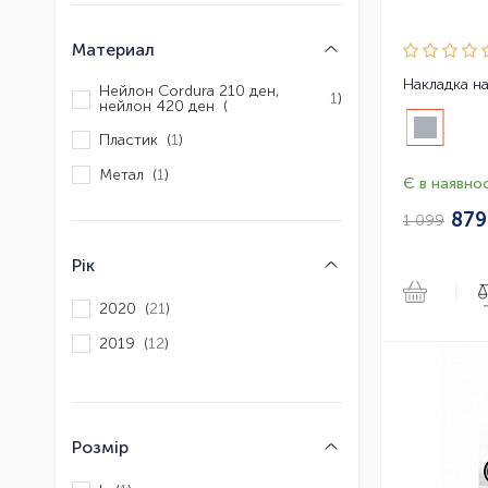
Материал
Нейлон Cordura 210 ден,
1
)
нейлон 420 ден (
Пластик (
1
)
Метал (
1
)
Є в наявнос
87
1 099
Рік
|
2020 (
21
)
2019 (
12
)
Розмір