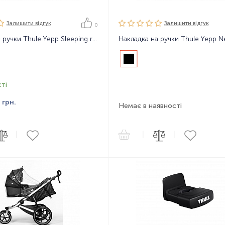
Залишити вiдгук
Залишити вiдгук
0
Накладка на ручки Thule Yepp Sleeping roll Basic
ті
9
грн.
Немає в наявності
|
|
|