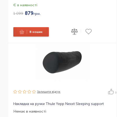
Є в наявності
879
1 099
грн.
|
|
В кошик
Залишити вiдгук
0
Накладка на ручки Thule Yepp Nexxt Sleeping support
Немає в наявності