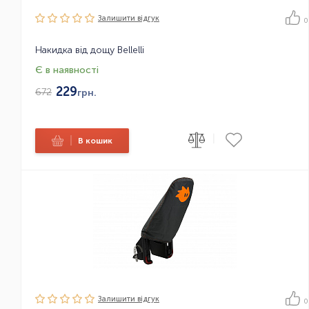
Залишити вiдгук
0
Накидка від дощу Bellelli
Є в наявності
229
672
грн.
|
|
В кошик
Залишити вiдгук
0