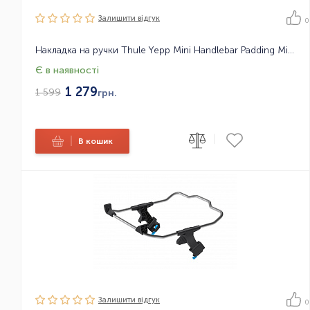
Залишити вiдгук
0
Накладка на ручки Thule Yepp Mini Handlebar Padding Miffy
Є в наявності
1 279
1 599
грн.
|
|
В кошик
Залишити вiдгук
0