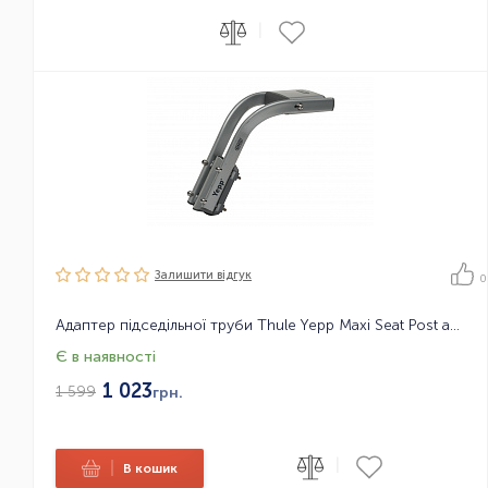
|
Залишити вiдгук
0
Адаптер підседільної труби Thule Yepp Maxi Seat Post adapter
Є в наявності
1 023
1 599
грн.
|
|
В кошик