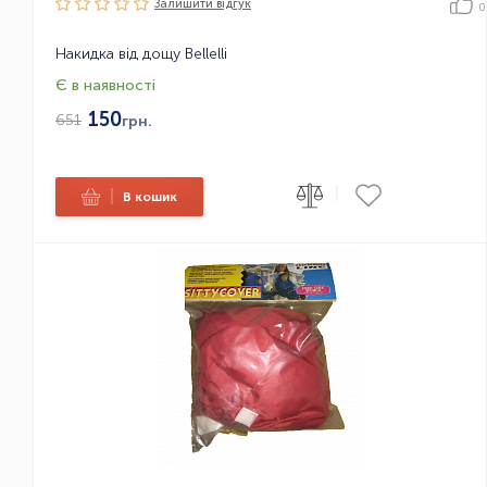
Залишити вiдгук
0
Накидка від дощу Bellelli
Є в наявності
150
651
грн.
|
|
В кошик