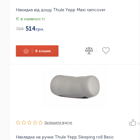
Накидка від дощу Thule Yepp Maxi raincover
Є в наявності
514
799
грн.
|
|
В кошик
Залишити вiдгук
0
Накладка на ручки Thule Yepp Sleeping roll Basic