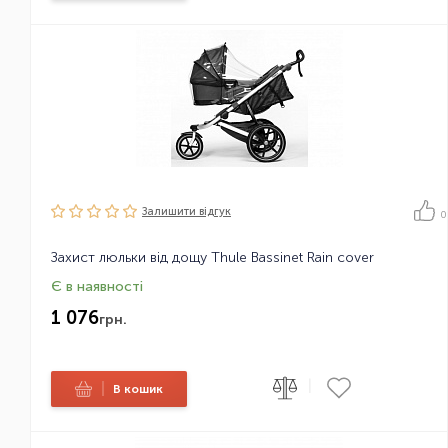
Залишити вiдгук
0
Захист люльки від дощу Thule Bassinet Rain cover
Є в наявності
1 076
грн.
|
|
В кошик