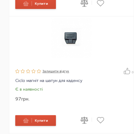
|
|
Купити
Залишити вiдгук
0
Ciclo магніт на шатун для каденсу
Є в наявності
97
грн.
|
|
Купити