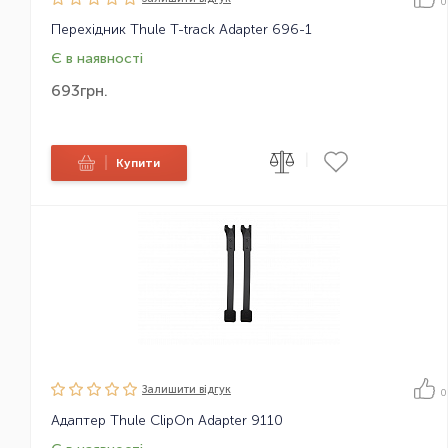
0
Перехідник Thule T-track Adapter 696-1
Є в наявності
693
грн.
|
|
Купити
Залишити вiдгук
0
Адаптер Thule ClipOn Adapter 9110