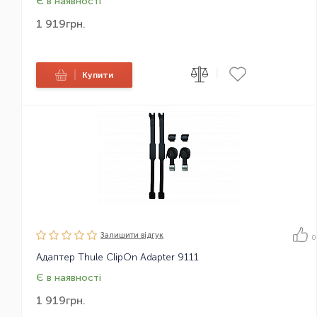
Є в наявності
1 919
грн.
|
|
Купити
Залишити вiдгук
0
Адаптер Thule ClipOn Adapter 9111
Є в наявності
1 919
грн.