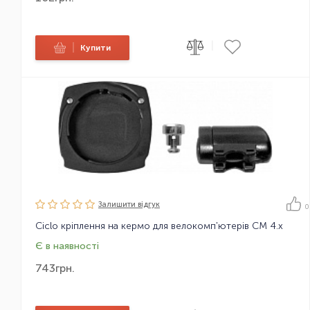
|
|
Купити
Залишити вiдгук
0
Ciclo кріплення на кермо для велокомп'ютерів CM 4.x
Є в наявності
743
грн.