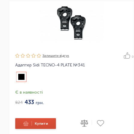
Залишити вiдгук
0
Адаптер Sidi TECNO-4 PLATE №341
Є в наявності
433
824
грн.
|
|
Купити