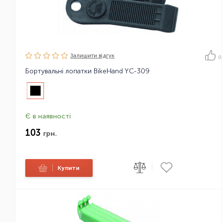
Залишити вiдгук
0
Бортувальні лопатки BikeHand YC-309
Є в наявності
103
грн.
|
|
Купити