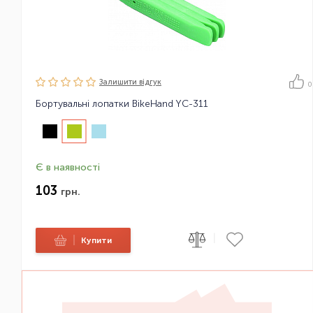
Залишити вiдгук
0
Бортувальні лопатки BikeHand YC-311
Є в наявності
103
грн.
|
|
Купити