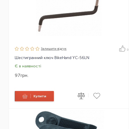
Залишити вiдгук
0
Шестигранний ключ BikeHand YC-56LN
Є в наявності
97
грн.
|
|
Купити