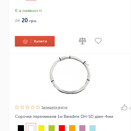
Є в наявності
20
29
грн.
|
|
Купити
Залишити вiдгук
0
Сорочка перемикачів 1м Baradine DH-SD діам-4мм