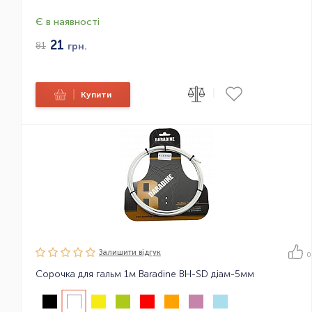
Є в наявності
21
81
грн.
|
|
Купити
Залишити вiдгук
0
Сорочка для гальм 1м Baradine BH-SD діам-5мм