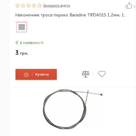
Залишити вiдгук
0
Наконечник троса перекл. Baradine TIPDA01S 1,2мм, 1шт/уп-600шт
Є в наявності
3
грн.
|
|
Купити