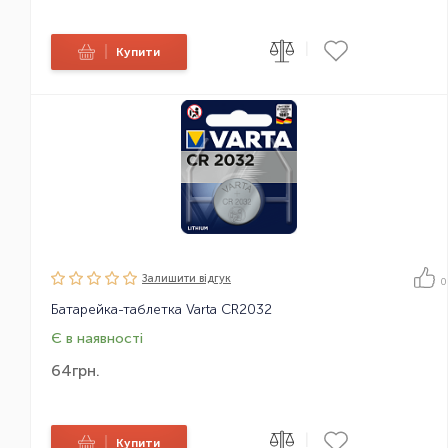
|
|
Купити
Залишити вiдгук
0
Батарейка-таблетка Varta CR2032
Є в наявності
64
грн.
|
|
Купити