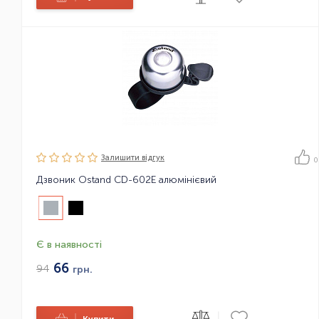
Залишити вiдгук
0
Дзвоник Ostand CD-602E алюмінієвий
Є в наявності
66
94
грн.
|
|
Купити