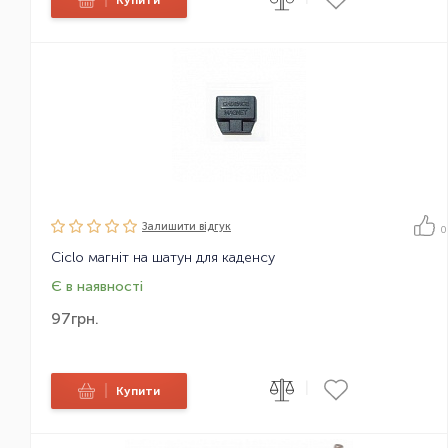
Залишити вiдгук
0
Ciclo магніт на шатун для каденсу
Є в наявності
97
грн.
|
|
Купити