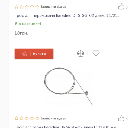
Залишити вiдгук
0
Трос для перемикача Baradine DI-S-SG-02 диам-1.1/2100мм, оцинкований
Є в наявності
18
грн.
|
|
Купити
Залишити вiдгук
0
Трос для гальм Baradine BI-M-SG-02 діам-1.5/1700 мм, оцинковка (Універсальний МТБ)