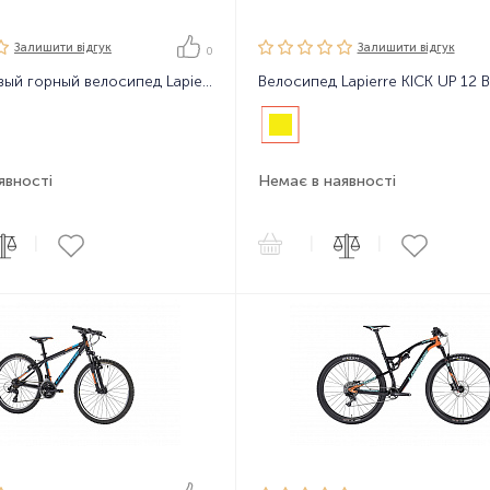
Залишити вiдгук
Залишити вiдгук
0
Подростковый горный велосипед Lapierre Prorace 24 Boy Blue 2017
явності
Немає в наявності
|
|
|