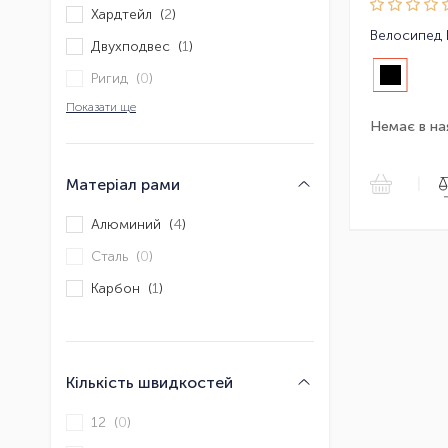
Хардтейл (
2
)
Двухподвес (
1
)
Ригид (
0
)
Показати ще
Немає в на
|
Матеріал рами
Алюминий (
4
)
Сталь (
0
)
Карбон (
1
)
Кількість швидкостей
12 (
0
)