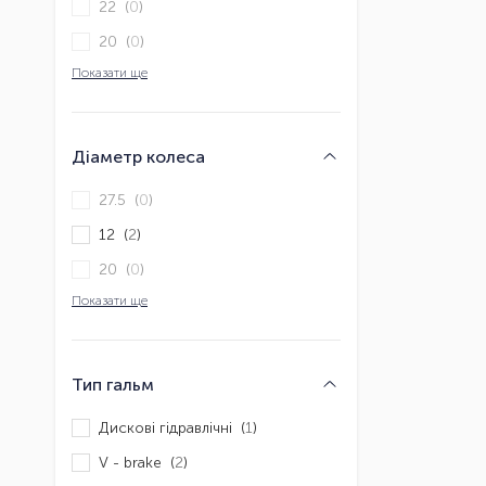
22 (
0
)
20 (
0
)
Показати ще
Діаметр колеса
27.5 (
0
)
12 (
2
)
20 (
0
)
Показати ще
Тип гальм
Дискові гідравлічні (
1
)
V - brake (
2
)