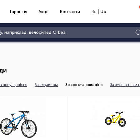
|
Гарантія
Акції
Контакти
Ru
Ua
ди
а популярністю
За алфавітом
За зростанням ціни
За зменшенням ц