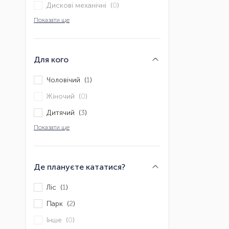
Дискові механічні (
0
)
Показати ще
Для кого
Чоловічий (
1
)
Жіночий (
0
)
Дитячий (
3
)
Показати ще
Де плануєте кататися?
Ліс (
1
)
Парк (
2
)
Інше (
0
)