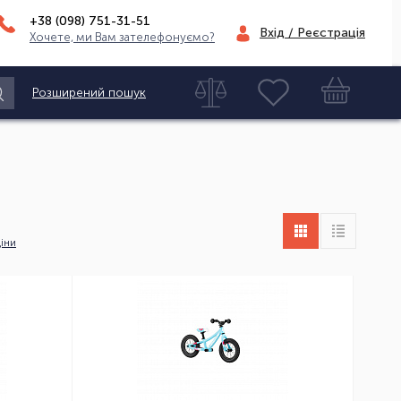
+38 (098)
751-31-51
Вхід / Реєстрація
Хочете, ми Вам зателефонуємо?
Розширений пошук
іни