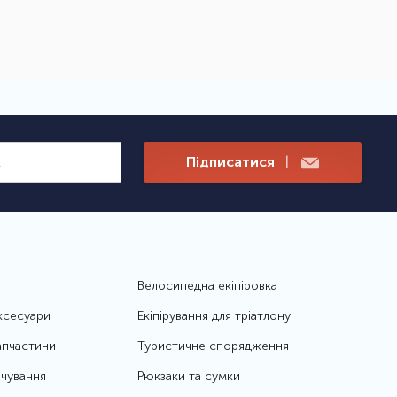
Підписатися
|
Велосипедна екіпіровка
ксесуари
Екіпірування для тріатлону
апчастини
Туристичне спорядження
чування
Рюкзаки та сумки