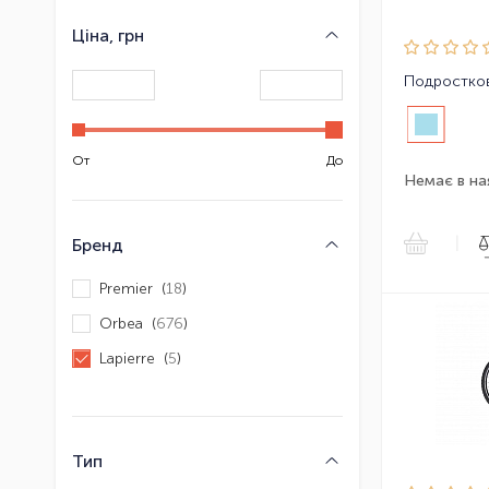
Ціна, грн
От
До
Немає в на
|
Бренд
Premier (
18
)
Orbea (
676
)
Lapierre (
5
)
Тип