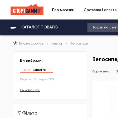
Про магазин
Доставка і оплата
КАТАЛОГ ТОВАРІВ
Головна сторінка
Каталог
Велосипеди
Велосипе
Ви вибрали:
Lapierre
Бренд:
Сортування:
З
Підібрано 5 товарів з 709
Очистити усе
Фільтр