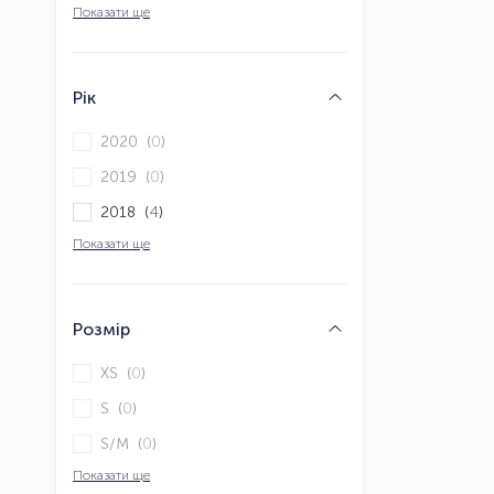
Показати ще
Рік
2020 (
0
)
2019 (
0
)
2018 (
4
)
Показати ще
Розмір
XS (
0
)
S (
0
)
S/M (
0
)
Показати ще