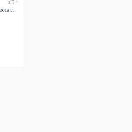
0
Велосипед Lapierre VTT XR 529 2018 Black