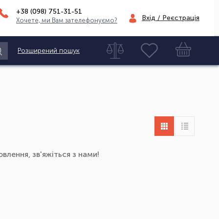
+38 (098)
751-31-51
Вхід / Реєстрація
Хочете, ми Вам зателефонуємо?
Розширений пошук
влення, зв'яжіться з нами!