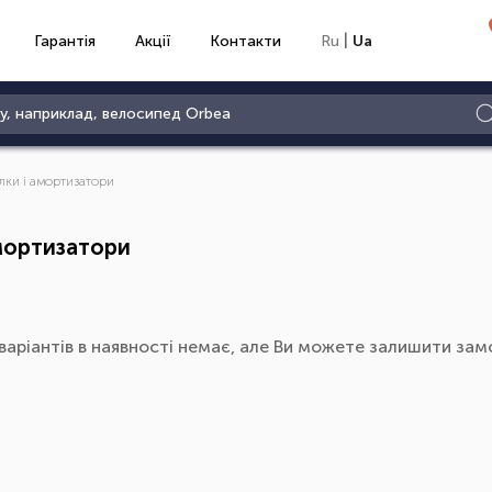
|
Гарантія
Акції
Контакти
Ru
Ua
лки і амортизатори
мортизатори
варіантів в наявності немає, але Ви можете залишити замо