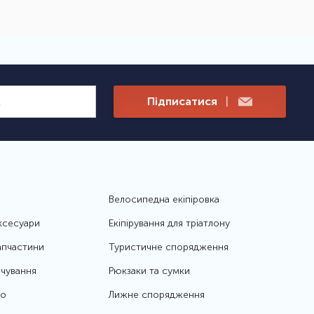
Підписатися
|
Велосипедна екіпіровка
ксесуари
Екіпірування для тріатлону
апчастини
Туристичне спорядження
чування
Рюкзаки та сумки
то
Лижне спорядження