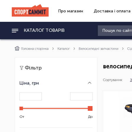
Про магазин
Доставка і оплата
КАТАЛОГ ТОВАРІВ
Головна сторінка
Каталог
Велосипедні запчастини
Сі
велосипед
Фільтр
Сортування:
З
Ціна, грн
От
До