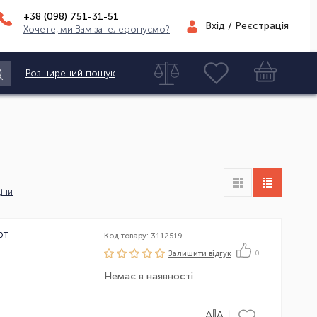
+38 (098)
751-31-51
Вхід / Реєстрація
Хочете, ми Вам зателефонуємо?
Розширений пошук
іни
рт
Код товару: 3112519
Залишити вiдгук
0
Немає в наявності
|