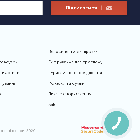
Підписатися
|
Велосипедна екіпіровка
ксесуари
Екіпірування для тріатлону
апчастини
Туристичне спорядження
чування
Рюкзаки та сумки
то
Лижне спорядження
Sale
ортивні товари, 2026