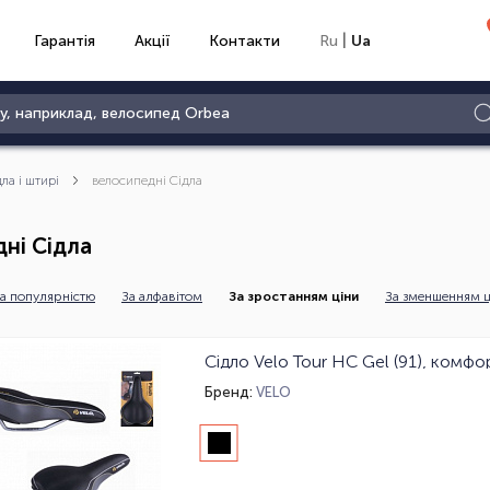
|
Гарантія
Акції
Контакти
Ru
Ua
дла і штирі
велосипедні Сідла
ні Сідла
а популярністю
За алфавітом
За зростанням ціни
За зменшенням ц
Сідло Velo Tour HC Gel (91), комфо
Бренд:
VELO