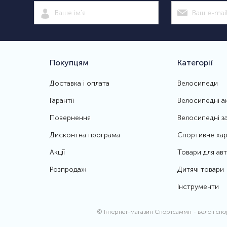
Покупцям
Категорії
Доставка і оплата
Велосипеди
Гарантії
Велосипедні а
Повернення
Велосипедні з
Дисконтна програма
Спортивне хар
Акції
Товари для ав
Розпродаж
Дитячі товари
Інструменти
© Інтернет-магазин Спортсамміт
- вело і сп