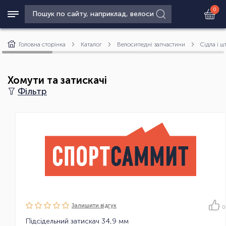
0
Головна сторінка
Каталог
Велосипедні запчастини
Сідла і ш
Хомути та затискачі
Фільтр
Залишити вiдгук
0
Підсідельний затискач 34,9 мм