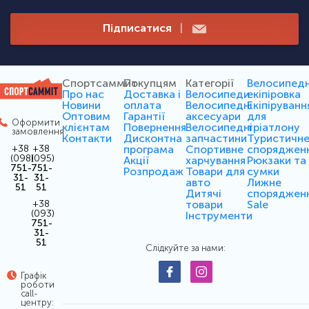
Підписатися
|
Спортсаммит
Покупцям
Категорії
Велосипед
Про нас
Доставка і
Велосипеди
екіпіровка
Новини
оплата
Велосипедні
Екіпіруванн
Оптовим
Гарантії
аксесуари
для
Оформити
клієнтам
Повернення
Велосипедні
тріатлону
замовлення
Контакти
Дисконтна
запчастини
Туристичн
програма
Спортивне
споряджен
+38
+38
(098)
(095)
Акції
харчування
Рюкзаки та
751-
751-
Розпродаж
Товари для
сумки
31-
31-
авто
Лижне
51
51
Дитячі
споряджен
товари
Sale
+38
(093)
Інструменти
751-
31-
51
Слідкуйте за нами:
Графік
роботи
call-
центру: