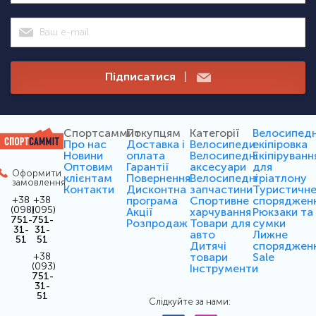
Підписатися
|
Спортсаммит
Покупцям
Категорії
Велосипед
Про нас
Доставка і
Велосипеди
екіпіровка
Новини
оплата
Велосипедні
Екіпіруванн
Оптовим
Гарантії
аксесуари
для
Оформити
клієнтам
Повернення
Велосипедні
тріатлону
замовлення
Контакти
Дисконтна
запчастини
Туристичн
програма
Спортивне
споряджен
+38
+38
(098)
(095)
Акції
харчування
Рюкзаки та
751-
751-
Розпродаж
Товари для
сумки
31-
31-
авто
Лижне
51
51
Дитячі
споряджен
товари
Sale
+38
(093)
Інструменти
751-
31-
51
Слідкуйте за нами: