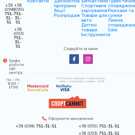
Контакти
Дисконтна
запчастини
Туристичн
програма
Спортивне
споряджен
+38
+38
(098)
(095)
Акції
харчування
Рюкзаки та
751-
751-
Розпродаж
Товари для
сумки
31-
31-
авто
Лижне
51
51
Дитячі
споряджен
товари
Sale
+38
(093)
Інструменти
751-
31-
51
Слідкуйте за нами:
Графік
роботи
call-
центру:
© Інтернет-магазин Спортсамміт
Пн – Пт,
- вело і спортивні товари, 2026
8:00 –
17:00
Оформити замовлення
+38 (098)
751-31-51
+38 (095)
751-31-51
+38 (093)
751-31-51