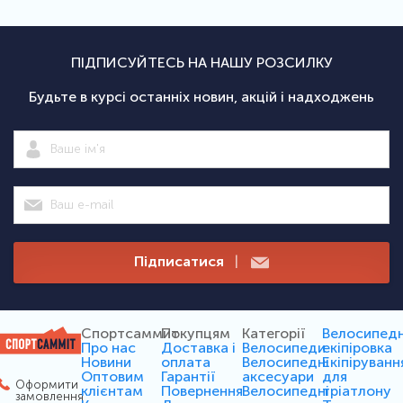
ПІДПИСУЙТЕСЬ НА НАШУ РОЗСИЛКУ
Будьте в курсі останніх новин, акцій і надходжень
Підписатися
|
Спортсаммит
Покупцям
Категорії
Велосипед
Про нас
Доставка і
Велосипеди
екіпіровка
Новини
оплата
Велосипедні
Екіпіруванн
Оптовим
Гарантії
аксесуари
для
Оформити
клієнтам
Повернення
Велосипедні
тріатлону
замовлення