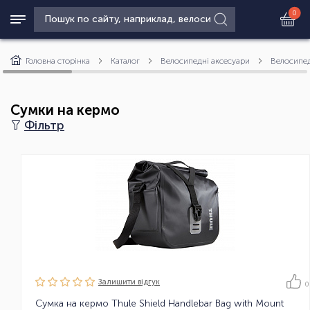
0
Головна сторінка
Каталог
Велосипедні аксесуари
Велосипед
Сумки на кермо
Фільтр
Залишити вiдгук
0
Сумка на кермо Thule Shield Handlebar Bag with Mount