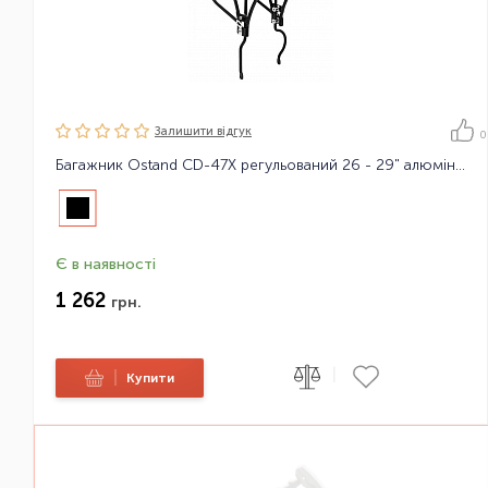
Залишити вiдгук
0
Багажник Ostand CD-47X регульований 26 - 29" алюмінієвий
Є в наявності
1 262
грн.
|
|
Купити