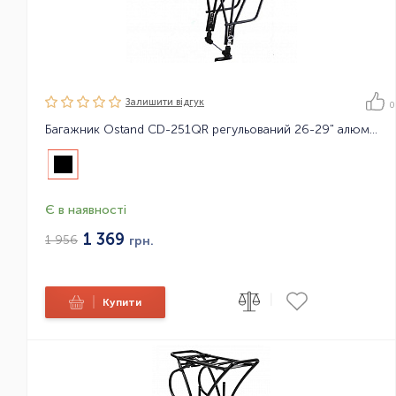
Залишити вiдгук
0
Багажник Ostand CD-251QR регульований 26-29" алюмінієвий
Є в наявності
1 369
1 956
грн.
|
|
Купити