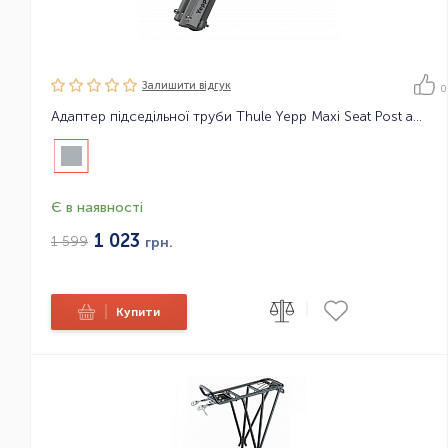
Залишити вiдгук
0
Адаптер підседільної труби Thule Yepp Maxi Seat Post adapter
Є в наявності
1 023
1 599
грн.
|
|
Купити