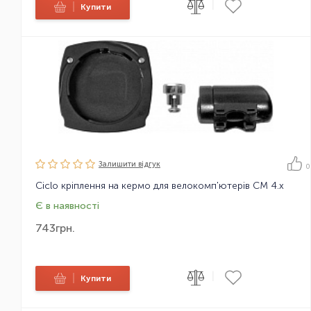
|
|
Купити
Залишити вiдгук
0
Ciclo кріплення на кермо для велокомп'ютерів CM 4.x
Є в наявності
743
грн.
|
|
Купити