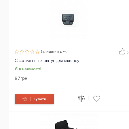
Залишити вiдгук
0
Ciclo магніт на шатун для каденсу
Є в наявності
97
грн.
|
|
Купити