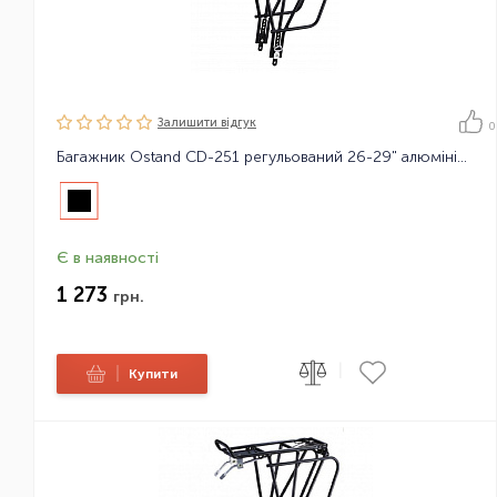
Залишити вiдгук
0
Багажник Ostand CD-251 регульований 26-29" алюмінієвий
Є в наявності
1 273
грн.
|
|
Купити