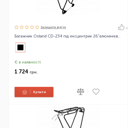
Залишити вiдгук
0
Багажник Ostand CD-234 під ексцентрик 26"алюмінієвий
Є в наявності
1 724
грн.
|
|
Купити