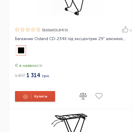
Залишити вiдгук
0
Багажник Ostand CD-234X під ексцентрик 29" алюмінієвий
Є в наявності
1 314
1 877
грн.
|
|
Купити