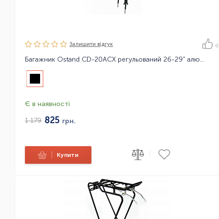
Залишити вiдгук
0
Багажник Ostand CD-20ACX регульований 26-29" алюмінієвий
Є в наявності
825
1 179
грн.
|
|
Купити