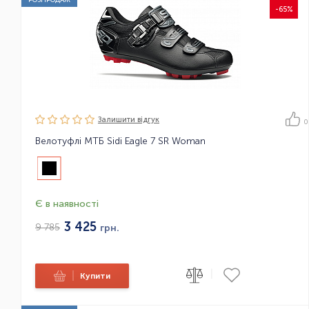
-65%
Залишити вiдгук
0
Велотуфлі МТБ Sidi Eagle 7 SR Woman
Є в наявності
3 425
9 785
грн.
|
|
Купити