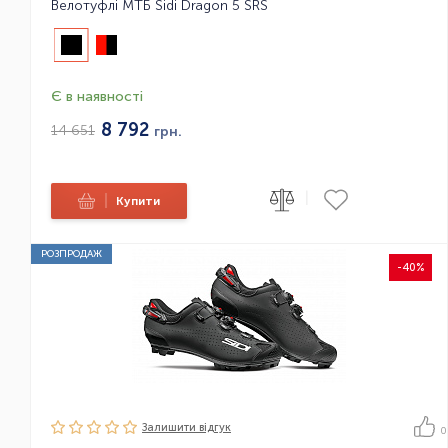
Велотуфлі МТБ Sidi Dragon 5 SRS
Є в наявності
8 792
14 651
грн.
|
|
Купити
РОЗПРОДАЖ
-40%
Залишити вiдгук
0