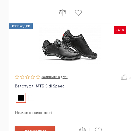
|
РОЗПРОДАЖ
-40%
Залишити вiдгук
0
Велотуфлі МТБ Sidi Speed
Немає в наявності
|
Підписатися