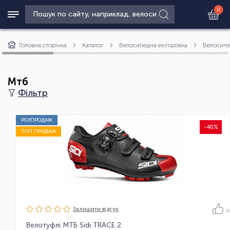
0
Головна сторінка
Каталог
Велосипедна екіпіровка
Велосипе
Мтб
Фільтр
РОЗПРОДАЖ
-40%
ТОП ПРОДАЖ
Залишити вiдгук
0
Велотуфлі МТБ Sidi TRACE 2