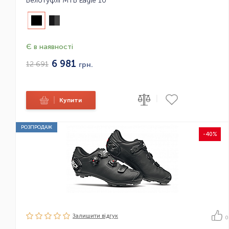
Велотуфлі МТБ Eagle 10
Є в наявності
6 981
12 691
грн.
|
|
Купити
РОЗПРОДАЖ
-40%
Залишити вiдгук
0