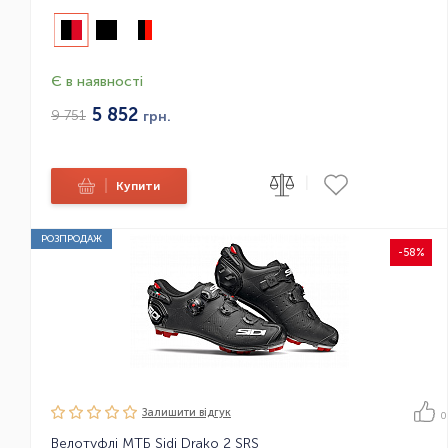
Є в наявності
5 852
9 751
грн.
|
|
Купити
РОЗПРОДАЖ
-58%
Залишити вiдгук
0
Велотуфлі МТБ Sidi Drako 2 SRS