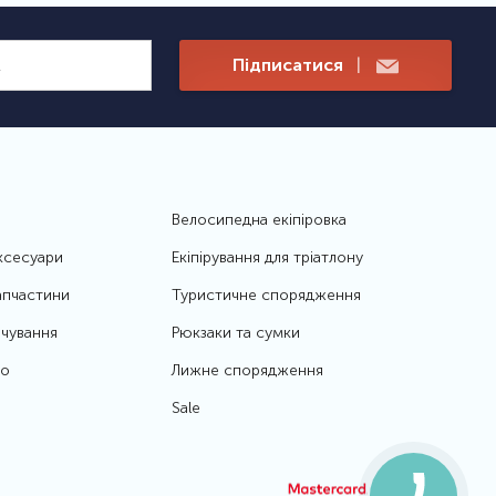
Підписатися
|
Велосипедна екіпіровка
ксесуари
Екіпірування для тріатлону
апчастини
Туристичне спорядження
чування
Рюкзаки та сумки
то
Лижне спорядження
Sale