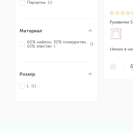
Перчатки (
1
)
Рукавички 
Материал
60% нейлон, 30% полиуретан,
1
)
10% эластан (
Немає в на
|
Розмір
L (
1
)