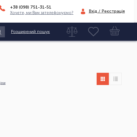
+38 (098)
751-31-51
Вхід / Реєстрація
Хочете, ми Вам зателефонуємо?
Розширений пошук
іни