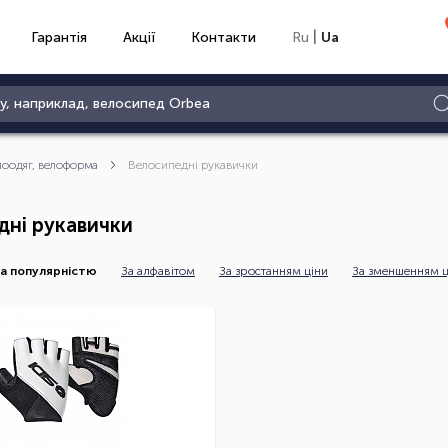
|
Гарантія
Акції
Контакти
Ru
Ua
лоодяг, велоформа
Велосипедні рукавички
дні рукавички
а популярністю
За алфавітом
За зростанням ціни
За зменшенням ц