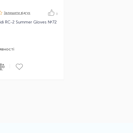
Залишити вiдгук
0
Sidi RC-2 Summer Gloves №72
явності
|