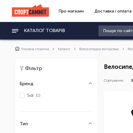
Про магазин
Доставка і оплата
КАТАЛОГ ТОВАРІВ
Головна сторінка
Каталог
Велосипедна екіпіровка
Ве
Велосипе
Фільтр
Сортування:
З
Бренд
Sidi (
1
)
Тип