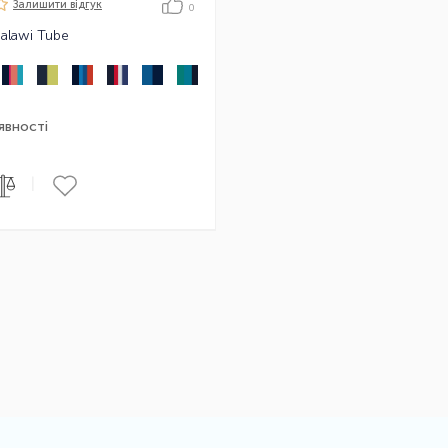
Залишити вiдгук
0
alawi Tube
явності
|