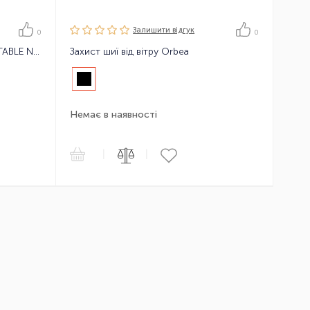
Залишити вiдгук
0
0
Баф Cairn POLAR FLEECE ADJUSTABLE NECK COVER TU
Захист шиї від вітру Orbea
Немає в наявності
|
|