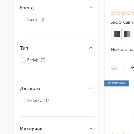
Бренд
Cairn (
3
)
Бафф Cairn
Тип
Немає в на
Бафф (
3
)
|
РОЗПРОДАЖ
Для кого
Унісекс (
1
)
Материал