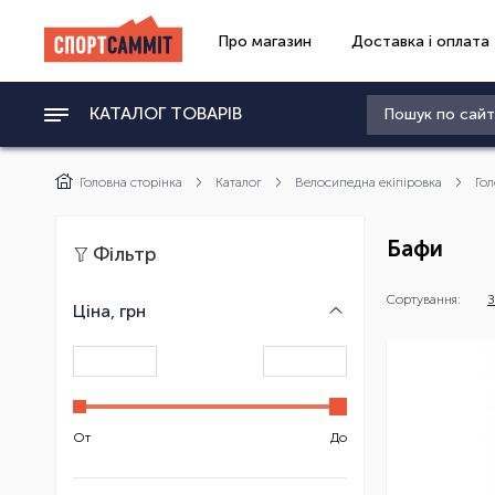
Про магазин
Доставка і оплата
КАТАЛОГ ТОВАРІВ
Головна сторінка
Каталог
Велосипедна екіпіровка
Гол
Бафи
Фільтр
Сортування:
З
Ціна, грн
От
До