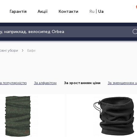
|
Гарантія
Акції
Контакти
Ru
Ua
овні убори
Бафи
а популярністю
За алфавітом
За зростанням ціни
За зменшенням ц