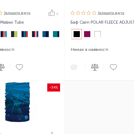
Залишити вiдгук
Залишити вiдгук
0
 Malawi Tube
явності
Немає в наявності
|
|
|
-34%