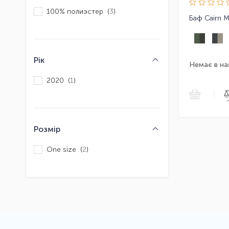
100% полиэстер (
3
)
Баф Cairn M
Рік
Немає в на
2020 (
1
)
|
Розмір
One size (
2
)