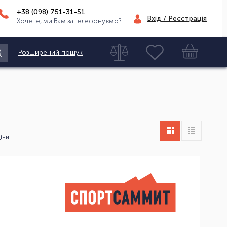
+38 (098)
751-31-51
Вхід / Реєстрація
Хочете, ми Вам зателефонуємо?
Розширений пошук
іни