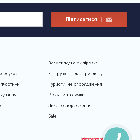
Підписатися
|
Велосипедна екіпіровка
ксесуари
Екіпірування для тріатлону
апчастини
Туристичне спорядження
чування
Рюкзаки та сумки
то
Лижне спорядження
Sale