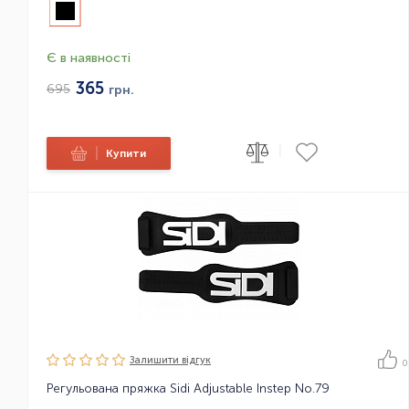
Є в наявності
365
695
грн.
|
|
Купити
Залишити вiдгук
0
Регульована пряжка Sidi Adjustable Instep No.79