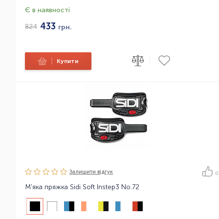
Є в наявності
433
824
грн.
|
|
Купити
Залишити вiдгук
0
М'яка пряжка Sidi Soft Instep3 No.72