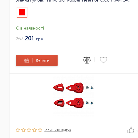
Змінна гумова п'ятка Sidi Rubber Heel For C.Comp-Mil3-CL No.50
Є в наявності
201
267
грн.
|
|
Купити
Залишити вiдгук
0