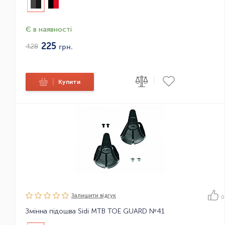
Є в наявності
225
428
грн.
|
|
Купити
Залишити вiдгук
0
Змінна підошва Sidi MTB TOE GUARD №41