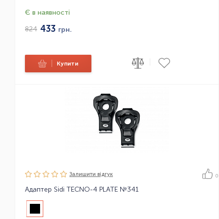
Є в наявності
433
824
грн.
|
|
Купити
Залишити вiдгук
0
Адаптер Sidi TECNO-4 PLATE №341