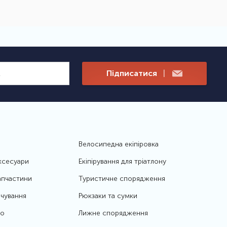
Підписатися
|
Велосипедна екіпіровка
ксесуари
Екіпірування для тріатлону
апчастини
Туристичне спорядження
чування
Рюкзаки та сумки
то
Лижне спорядження