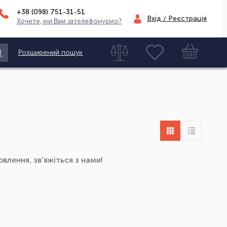
+38 (098)
751-31-51
Вхід / Реєстрація
Хочете, ми Вам зателефонуємо?
Розширений пошук
влення, зв'яжіться з нами!